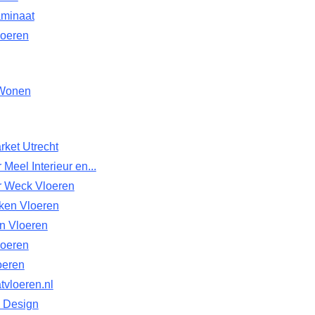
aminaat
loeren
Wonen
rket Utrecht
 Meel Interieur en...
r Weck Vloeren
ken Vloeren
n Vloeren
oeren
oeren
tvloeren.nl
& Design