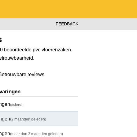
FEEDBACK
s
00 beoordeelde pvc vloerenzaken.
betrouwbaarheid.
Betrouwbare reviews
rvaringen
ingen
gisteren
ingen
(2 maanden geleden)
ingen
(meer dan 3 maanden geleden)