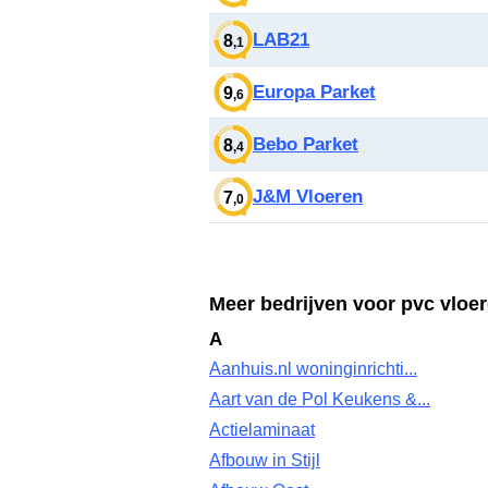
LAB21
8
,1
Europa Parket
9
,6
Bebo Parket
8
,4
J&M Vloeren
7
,0
Meer bedrijven voor pvc vloe
A
Aanhuis.nl woninginrichti...
Aart van de Pol Keukens &...
Actielaminaat
Afbouw in Stijl