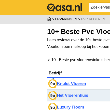
ERVARINGEN
PVC VLOEREN
10+ Beste Pvc Vloe
Lees reviews over de 10+ beste pvc
Voorkom een miskoop bij het kopen v
✔ 10+ Beste pvc vloerenwinkels b
Bedrijf
Knulst Vloeren
9
,8
Het Vloerenhuis
9
,8
Luxury Floors
9
,2