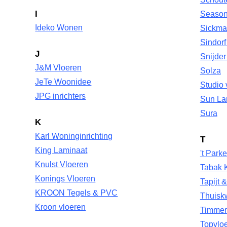
I
Season
Ideko Wonen
Sickman
Sindorf
J
Snijder
J&M Vloeren
Solza
JeTe Woonidee
Studio
JPG inrichters
Sun La
Sura
K
Karl Woninginrichting
T
King Laminaat
't Park
Knulst Vloeren
Tabak 
Konings Vloeren
Tapijt 
KROON Tegels & PVC
Thuiskw
Kroon vloeren
Timmerm
Topvlo