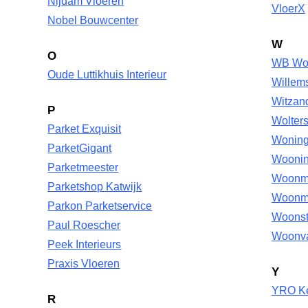
Nijdam Vloeren
VloerX
Nobel Bouwcenter
W
O
WB Won
Oude Luttikhuis Interieur
Willem
Witzan
P
Wolter
Parket Exquisit
Woningi
ParketGigant
Wooni
Parketmeester
Woonm
Parketshop Katwijk
Woonmo
Parkon Parketservice
Woonst
Paul Roescher
Woonva
Peek Interieurs
Praxis Vloeren
Y
YRO Ke
R