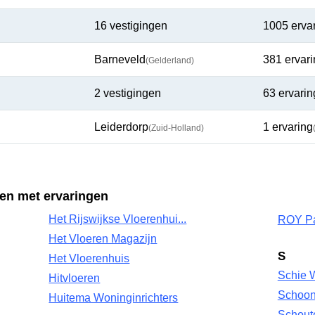
16 vestigingen
1005 erva
Barneveld
381 ervar
(Gelderland)
2 vestigingen
63 ervari
Leiderdorp
1 ervaring
(Zuid-Holland)
ren met ervaringen
Het Rijswijkse Vloerenhui...
ROY Pa
Het Vloeren Magazijn
S
Het Vloerenhuis
Schie 
Hitvloeren
Schoon
Huitema Woninginrichters
Schout