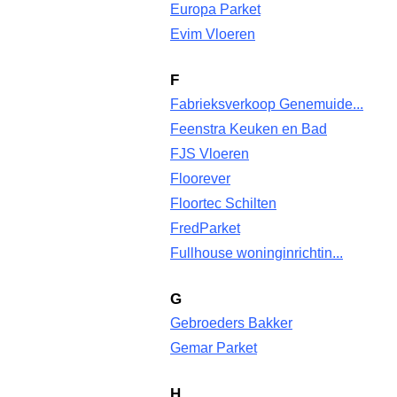
Europa Parket
Evim Vloeren
F
Fabrieksverkoop Genemuide...
Feenstra Keuken en Bad
FJS Vloeren
Floorever
Floortec Schilten
FredParket
Fullhouse woninginrichtin...
G
Gebroeders Bakker
Gemar Parket
H