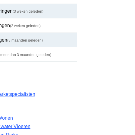
ringen
(3 weken geleden)
ingen
(2 weken geleden)
ngen
(3 maanden geleden)
(meer dan 3 maanden geleden)
rketspecialisten
Wonen
water Vloeren
en Parket