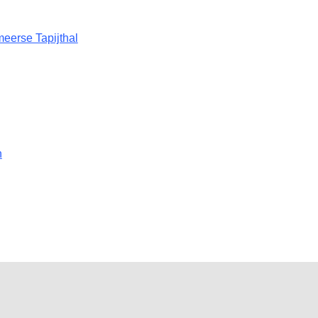
eerse Tapijthal
n