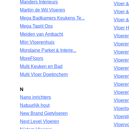
Manders Interieurs
Vloer 
Martijn de Wit Vloeren
Vloer 
Mega Badkamers Keukens Te...
Vloer &
Mega Tapijt Oss
Vloer H
Meiden van Ambacht
Vloere
Mijn Vloerenhuis
Vloeren
Mondaine Parket & Interie...
Vloeren
MoreFloors
Vloeren
Multi Keuken en Bad
Vloere
Multi Vloer Doetinchem
Vloere
Vloeren
N
Vloeren
Nano inrichters
Vloere
Natuurlijk hout
Vloerl
New Brand Gietvloeren
Vloerp
Next Level Vloeren
Vloerv