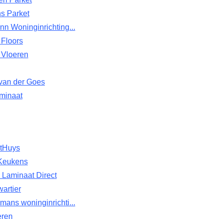
s Parket
n Woninginrichting...
 Floors
 Vloeren
 van der Goes
minaat
etHuys
Keukens
& Laminaat Direct
artier
ans woninginrichti...
eren