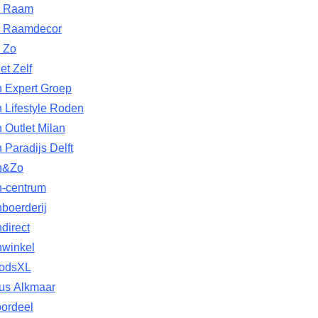
& Raam
& Raamdecor
 Zo
et Zelf
n Expert Groep
 Lifestyle Roden
 Outlet Milan
 Paradijs Delft
n&Zo
n-centrum
boerderij
direct
nwinkel
oodsXL
lus Alkmaar
oordeel