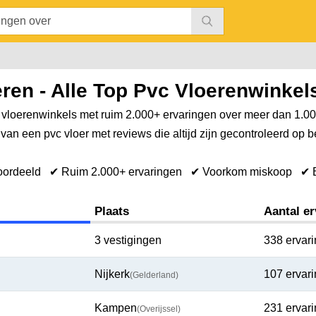
ren - Alle Top Pvc Vloerenwinkel
 vloerenwinkels met ruim 2.000+ ervaringen over meer dan 1.0
an een pvc vloer met reviews die altijd zijn gecontroleerd op 
eoordeeld
✔ Ruim 2.000+ ervaringen
✔ Voorkom miskoop
✔ 
Plaats
Aantal e
3 vestigingen
338 ervar
Nijkerk
107 ervar
(Gelderland)
Kampen
231 ervar
(Overijssel)