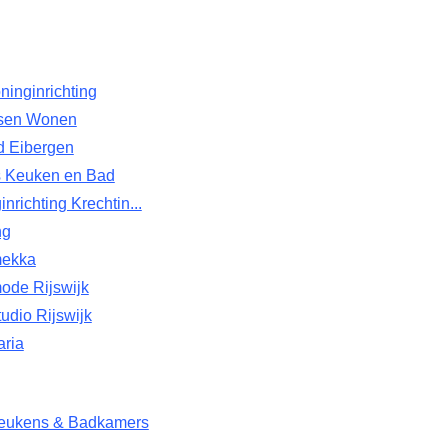
inginrichting
sen Wonen
d Eibergen
s Keuken en Bad
nrichting Krechtin...
ng
ekka
de Rijswijk
udio Rijswijk
ria
ukens & Badkamers