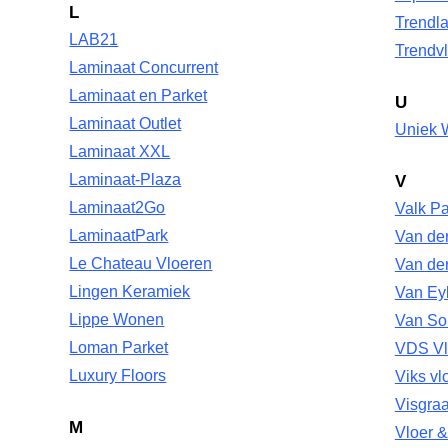
L
Trendl
LAB21
Trendv
Laminaat Concurrent
Laminaat en Parket
U
Laminaat Outlet
Uniek 
Laminaat XXL
Laminaat-Plaza
V
Laminaat2Go
Valk Pa
LaminaatPark
Van der
Le Chateau Vloeren
Van de
Lingen Keramiek
Van Ey
Lippe Wonen
Van So
Loman Parket
VDS Vl
Luxury Floors
Viks vl
Visgraa
M
Vloer 