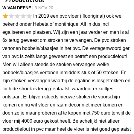
W VAN DEENE
|
3 NOV
20
In 2019 een pvc vloer ( flooriginal) ook wel
bekend onder Hebeta of montinique. All in dus incl
egaliseren en plaatsen. Wij zijn een jaar verder en men is al
6x terug geweest om stroken te vervangen. De pvc stroken
vertonen bobbels/blaasjes in het pvc. De vertegenwoordiger
van pvc is zelfs langs geweest en betreft een productiefout!
Men wil alleen steeds de stroken vervangen welke
bobbels/blaasjes vertonen inmiddels stuk of 50 stroken. Er
zijn stroken vervangen waarbij de egaline is losgetrokken en
toch de strook is terug geplaatst! waardoor er kuiltjes
ontstaan. Er blijven steeds nieuwe stroken te voorschijn
komen en nu wil vloer en raam decor niet meer komen en
doen ze je maar proberen af te kopen met 750 euro terwijl de
vloer mij 4000 euro gekost heeft. Belachelijk! niet alleen
productiefout in pvc maar heel de vloer is niet goed geplaatst