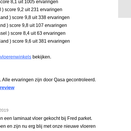
core 8,1
uit 1005 ervaringen
l
)
score 9,2
uit 231 ervaringen
land
)
score 9,8
uit 338 ervaringen
and
)
score 9,8
uit 107 ervaringen
ssel
)
score 8,4
uit 63 ervaringen
rland
)
score 9,6
uit 381 ervaringen
 vloerenwinkels
bekijken.
. Alle ervaringen zijn door Qasa gecontroleerd.
 review
2019
 een laminaat vloer gekocht bij Fred parket.
en en zijn nu erg blij met onze nieuwe vloeren