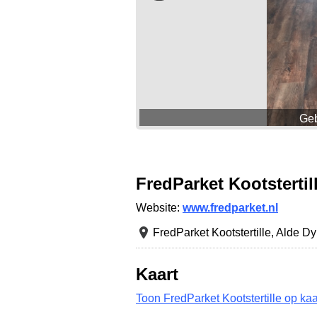
Geb
FredParket Kootstertil
Website:
www.fredparket.nl
FredParket Kootstertille,
Alde Dy
Kaart
Toon FredParket Kootstertille op kaa