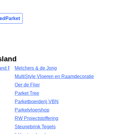
redParket
sland
land PVC
Melchers & de Jong
MultiStyle Vloeren en Raamdecoratie
Oer de Flier
Parket Tree
Parketboerderij VBN
Parketvloershop
RW Projectstoffering
Steunebrink Tegels