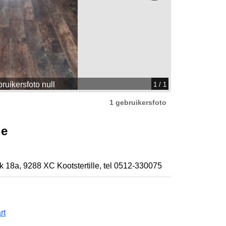
ruikersfoto null
1
/ 1
1 gebruikersfoto
le
k 18a
,
9288 XC Kootstertille
,
tel 0512-330075
rt