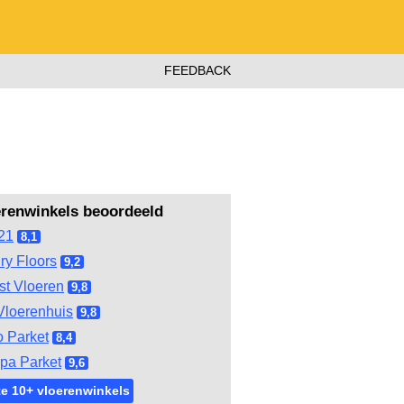
FEEDBACK
erenwinkels beoordeeld
21
8,1
ry Floors
9,2
st Vloeren
9,8
Vloerenhuis
9,8
 Parket
8,4
pa Parket
9,6
e 10+ vloerenwinkels