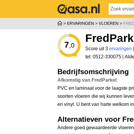
ERVARINGEN
VLOEREN
FRE
FredPark
7
,0
Score uit 3
ervaringen
tel: 0512-330075 |
Ald
Bedrijfsomschrijving
Afkomstig van FredParket
PVC en laminaat voor de laagste prij
soorten vloeren die wij kunnen levere
en vinyl. U bent van harte welkom in
Alternatieven voor Fr
Andere goed gewaardeerde vloerenw