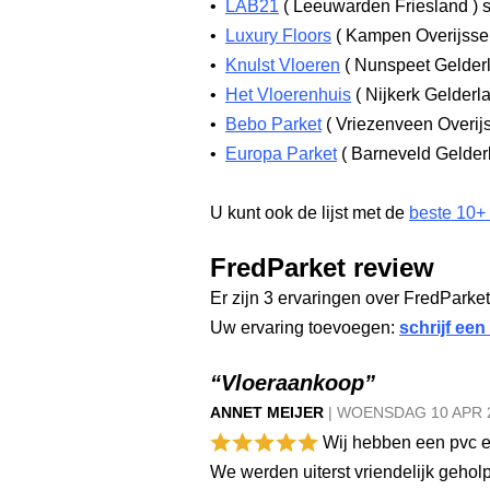
•
LAB21
(
Leeuwarden Friesland
)
s
•
Luxury Floors
(
Kampen Overijsse
•
Knulst Vloeren
(
Nunspeet Gelder
•
Het Vloerenhuis
(
Nijkerk Gelderl
•
Bebo Parket
(
Vriezenveen Overij
•
Europa Parket
(
Barneveld Gelde
U kunt ook de lijst met de
beste 10+
FredParket review
Er zijn 3 ervaringen over FredParket
Uw ervaring toevoegen:
schrijf een
“Vloeraankoop”
ANNET MEIJER
|
WOENSDAG
10 APR
Wij hebben een pvc en
We werden uiterst vriendelijk geholp