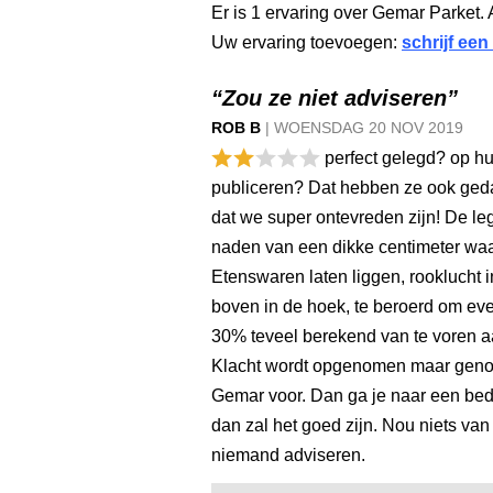
Er is 1 ervaring over Gemar Parket. 
Uw ervaring toevoegen:
schrijf een
“Zou ze niet adviseren”
ROB B
|
WOENSDAG
20 NOV
2019
perfect gelegd? op h
publiceren? Dat hebben ze ook ged
dat we super ontevreden zijn! De le
naden van een dikke centimeter waa
Etenswaren laten liggen, rooklucht 
boven in de hoek, te beroerd om ev
30% teveel berekend van te voren 
Klacht wordt opgenomen maar geno
Gemar voor. Dan ga je naar een bedr
dan zal het goed zijn. Nou niets van
niemand adviseren.