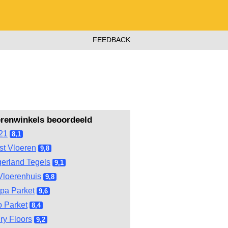
FEEDBACK
erenwinkels beoordeeld
21
8,1
st Vloeren
9,8
gerland Tegels
9,1
Vloerenhuis
9,8
pa Parket
9,6
 Parket
8,4
ry Floors
9,2