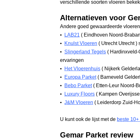
verschillende soorten vloeren beke
Alternatieven voor Ge
Andere goed gewaardeerde vloerenw
•
LAB21
(
Eindhoven Noord-Braba
•
Knulst Vloeren
(
Utrecht Utrecht
)
s
•
Slingerland Tegels
(
Hardinxveld-
ervaringen
•
Het Vloerenhuis
(
Nijkerk Gelderl
•
Europa Parket
(
Barneveld Gelde
•
Bebo Parket
(
Etten-Leur Noord-B
•
Luxury Floors
(
Kampen Overijsse
•
J&M Vloeren
(
Leiderdorp Zuid-H
U kunt ook de lijst met de
beste 10+
Gemar Parket review