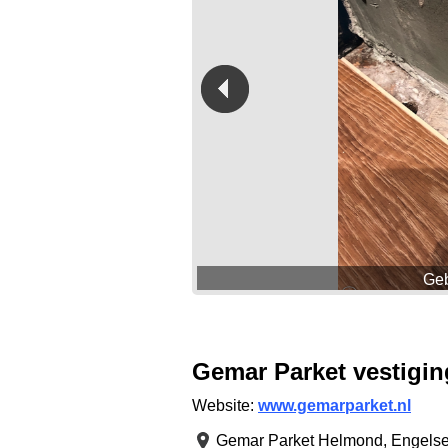
Geb
Gemar Parket vestigi
Website:
www.gemarparket.nl
Gemar Parket Helmond,
Engels