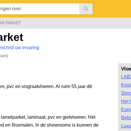
AR PARKET
rket
eschrijf uw ervaring
bant)
Vlo
LAB
Knul
en, pvc en visgraatvloeren. Al ruim 55 jaar dé
Slin
Het 
Euro
lamelparket, laminaat, pvc en gietvloeren. Het
Bebo
lmond en Rosmalen. In de showrooms is kunnen de
Luxu