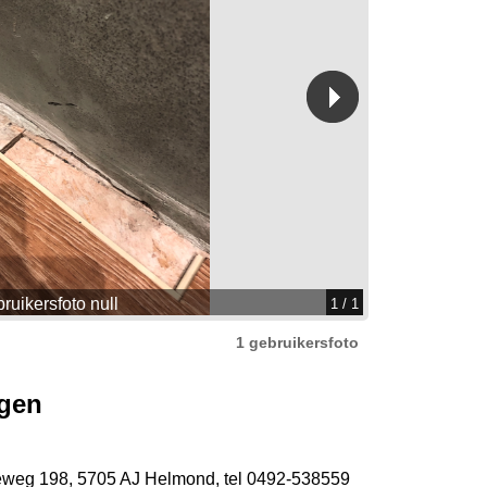
ruikersfoto null
1
/ 1
1 gebruikersfoto
ngen
eweg 198
,
5705 AJ Helmond
,
tel 0492-538559