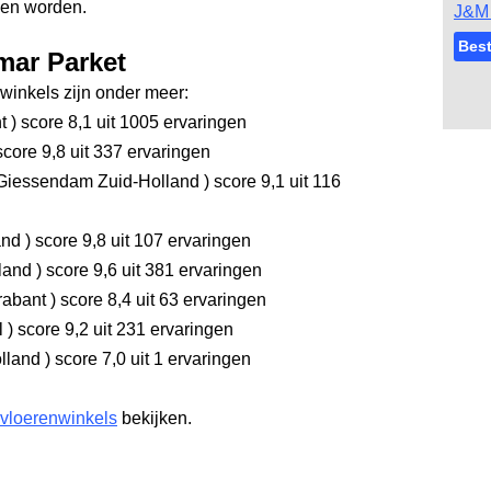
ken worden.
J&M 
Best
mar Parket
inkels zijn onder meer:
nt
)
score 8,1
uit 1005 ervaringen
core 9,8
uit 337 ervaringen
Giessendam Zuid-Holland
)
score 9,1
uit 116
and
)
score 9,8
uit 107 ervaringen
rland
)
score 9,6
uit 381 ervaringen
rabant
)
score 8,4
uit 63 ervaringen
l
)
score 9,2
uit 231 ervaringen
olland
)
score 7,0
uit 1 ervaringen
 vloerenwinkels
bekijken.