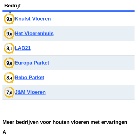
Bedrijf
Knulst Vloeren
9
,8
Het Vloerenhuis
9
,8
LAB21
8
,1
Europa Parket
9
,6
Bebo Parket
8
,4
J&M Vloeren
7
,0
Meer bedrijven voor houten vloeren met ervaringen
A