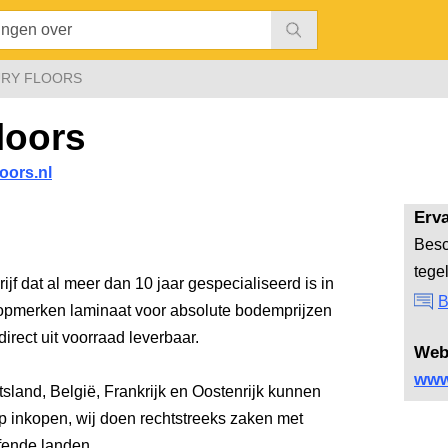
URY FLOORS
loors
oors.nl
Erv
Besc
tege
jf dat al meer dan 10 jaar gespecialiseerd is in
B
opmerken laminaat voor absolute bodemprijzen
rect uit voorraad leverbaar.
Web
www.
tsland, België, Frankrijk en Oostenrijk kunnen
op inkopen, wij doen rechtstreeks zaken met
ffende landen.