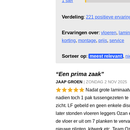
1 ster
Verdeling
:
221 positieve ervari
Ervaringen over
:
vloeren
,
lamin
korting
,
montage
,
prijs
,
service
Sorteer op
:
meest relevant
,
ni
“Een prima zaak”
JAAP GROEN
|
ZONDAG
2 NOV
2025
Nadat grote laminaatv
nadien toch 1 pak tussengezeten te 
zicht. LF gebeld en geen enkele dis
later stonden vloeren leggers Ozan
de vloer er uit om 7 planken te verv
nieuwe plinten, kitwerk etc. Team 