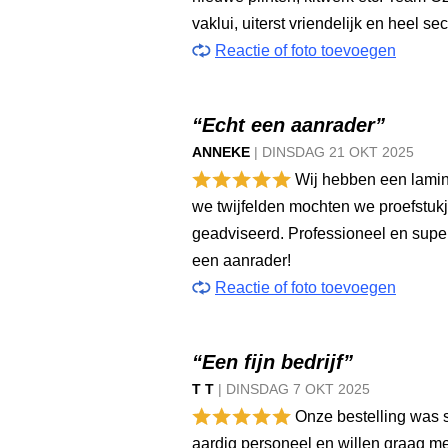
vaklui, uiterst vriendelijk en heel sec
Reactie of foto toevoegen
“Echt een aanrader”
ANNEKE
|
DINSDAG
21 OKT
2025
Wij hebben een lamin
we twijfelden mochten we proefstuk
geadviseerd. Professioneel en supe
een aanrader!
Reactie of foto toevoegen
“Een fijn bedrijf”
T T
|
DINSDAG
7 OKT
2025
Onze bestelling was 
aardig personeel en willen graag mee