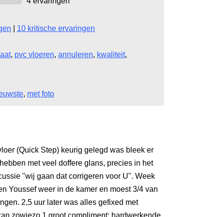
4
ervaringen
ngen
|
10 kritische ervaringen
aat
,
pvc vloeren
,
annuleren
,
kwaliteit
,
euwste
,
met foto
loer (Quick Step) keurig gelegd was bleek er
hebben met veel doffere glans, precies in het
cussie "wij gaan dat corrigeren voor U". Week
 en Youssef weer in de kamer en moest 3/4 van
angen. 2,5 uur later was alles gefixed met
Ozan zowiezo 1 groot compliment: hardwerkende