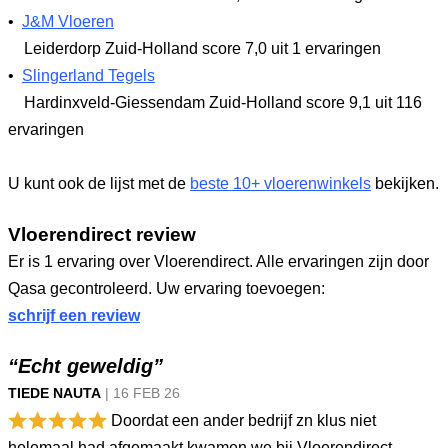
•
J&M Vloeren
Leiderdorp Zuid-Holland
score 7,0
uit 1 ervaringen
•
Slingerland Tegels
Hardinxveld-Giessendam Zuid-Holland
score 9,1
uit 116
ervaringen
U kunt ook de lijst met de
beste 10+ vloerenwinkels
bekijken.
Vloerendirect review
Er is 1 ervaring over Vloerendirect. Alle ervaringen zijn door
Qasa gecontroleerd. Uw ervaring toevoegen:
schrijf een review
“Echt geweldig”
TIEDE NAUTA
|
16 FEB
26
Doordat een ander bedrijf zn klus niet
helemaal had afgemaakt kwamen we bij Vloerendirect