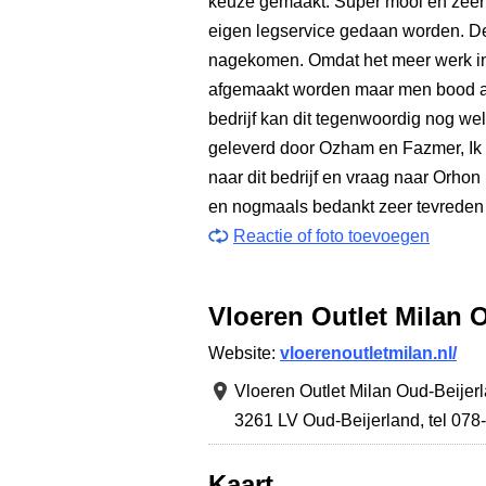
keuze gemaakt. Super mooi en zeer a
eigen legservice gedaan worden. D
nagekomen. Omdat het meer werk in
afgemaakt worden maar men bood aa
bedrijf kan dit tegenwoordig nog wel
geleverd door Ozham en Fazmer, Ik 
naar dit bedrijf en vraag naar Orhon
en nogmaals bedankt zeer tevreden 
Reactie of foto toevoegen
Vloeren Outlet Milan 
Website:
vloerenoutletmilan.nl/
Vloeren Outlet Milan Oud-Beijer
3261 LV Oud-Beijerland
,
tel 07
Kaart