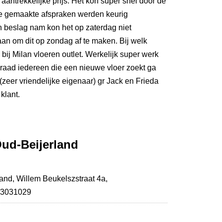
antrekkelijke prijs. Het kon super snel door de
e gemaakte afspraken werden keurig
 beslag nam kon het op zaterdag niet
n om dit op zondag af te maken. Bij welk
 bij Milan vloeren outlet. Werkelijk super werk
raad iedereen die een nieuwe vloer zoekt ga
 (zeer vriendelijke eigenaar) gr Jack en Frieda
klant.
Oud-Beijerland
land,
Willem Beukelszstraat 4a
,
8-3031029