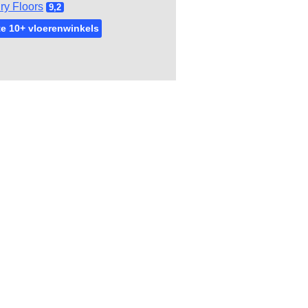
ry Floors
9,2
e 10+ vloerenwinkels