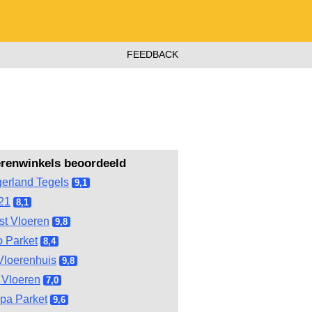
FEEDBACK
erenwinkels beoordeeld
gerland Tegels
9,1
21
8,1
st Vloeren
9,8
 Parket
8,4
Vloerenhuis
9,8
Vloeren
7,0
pa Parket
9,6