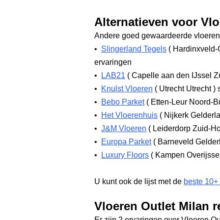
Alternatieven voor Vlo
Andere goed gewaardeerde vloerenw
•
Slingerland Tegels
(
Hardinxveld-
ervaringen
•
LAB21
(
Capelle aan den IJssel Z
•
Knulst Vloeren
(
Utrecht Utrecht
)
s
•
Bebo Parket
(
Etten-Leur Noord-B
•
Het Vloerenhuis
(
Nijkerk Gelderl
•
J&M Vloeren
(
Leiderdorp Zuid-H
•
Europa Parket
(
Barneveld Gelde
•
Luxury Floors
(
Kampen Overijsse
U kunt ook de lijst met de
beste 10+
Vloeren Outlet Milan 
Er zijn 2 ervaringen over Vloeren Ou