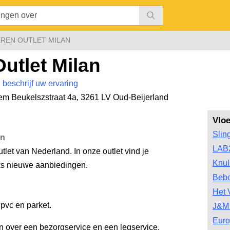
REN OUTLET MILAN
utlet Milan
|
beschrijf uw ervaring
em Beukelszstraat 4a
,
3261 LV Oud-Beijerland
Vlo
Slin
an
LAB
tlet van Nederland. In onze outlet vind je
Knul
jks nieuwe aanbiedingen.
Bebo
Het 
 pvc en parket.
J&M 
Euro
n over een bezorgservice en een legservice.