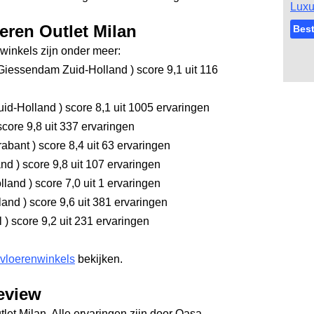
Luxu
eren Outlet Milan
Best
inkels zijn onder meer:
Giessendam Zuid-Holland
)
score 9,1
uit 116
uid-Holland
)
score 8,1
uit 1005 ervaringen
core 9,8
uit 337 ervaringen
rabant
)
score 8,4
uit 63 ervaringen
and
)
score 9,8
uit 107 ervaringen
olland
)
score 7,0
uit 1 ervaringen
rland
)
score 9,6
uit 381 ervaringen
l
)
score 9,2
uit 231 ervaringen
 vloerenwinkels
bekijken.
review
tlet Milan. Alle ervaringen zijn door Qasa