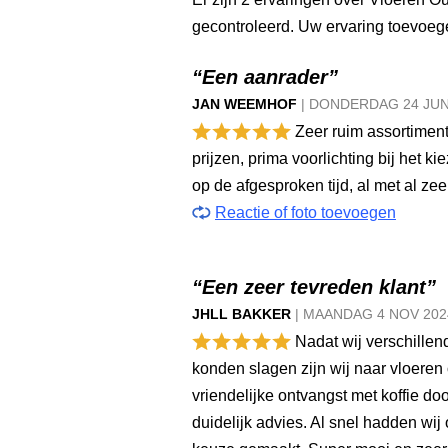
gecontroleerd. Uw ervaring toevoe
“Een aanrader”
JAN WEEMHOF
|
DONDERDAG
24 JU
Zeer ruim assortiment
prijzen, prima voorlichting bij het ki
op de afgesproken tijd, al met al ze
Reactie of foto toevoegen
“Een zeer tevreden klant”
JHLL BAKKER
|
MAANDAG
4 NOV
202
Nadat wij verschille
konden slagen zijn wij naar vloeren 
vriendelijke ontvangst met koffie do
duidelijk advies. Al snel hadden wij