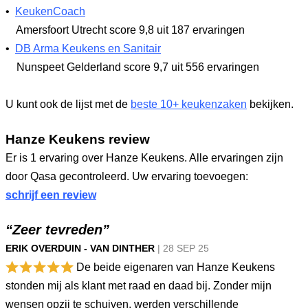
•
KeukenCoach
Amersfoort Utrecht
score 9,8
uit 187 ervaringen
•
DB Arma Keukens en Sanitair
Nunspeet Gelderland
score 9,7
uit 556 ervaringen
U kunt ook de lijst met de
beste 10+ keukenzaken
bekijken.
Hanze Keukens review
Er is 1 ervaring over Hanze Keukens. Alle ervaringen zijn
door Qasa gecontroleerd. Uw ervaring toevoegen:
schrijf een review
“Zeer tevreden”
ERIK OVERDUIN - VAN DINTHER
|
28 SEP
25
De beide eigenaren van Hanze Keukens
stonden mij als klant met raad en daad bij. Zonder mijn
wensen opzij te schuiven, werden verschillende