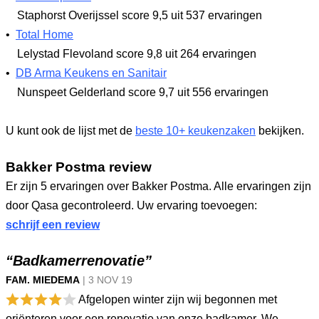
Staphorst Overijssel
score 9,5
uit 537 ervaringen
•
Total Home
Lelystad Flevoland
score 9,8
uit 264 ervaringen
•
DB Arma Keukens en Sanitair
Nunspeet Gelderland
score 9,7
uit 556 ervaringen
U kunt ook de lijst met de
beste 10+ keukenzaken
bekijken.
Bakker Postma review
Er zijn 5 ervaringen over Bakker Postma. Alle ervaringen zijn
door Qasa gecontroleerd. Uw ervaring toevoegen:
schrijf een review
“Badkamerrenovatie”
FAM. MIEDEMA
|
3 NOV
19
Afgelopen winter zijn wij begonnen met
oriënteren voor een renovatie van onze badkamer. We