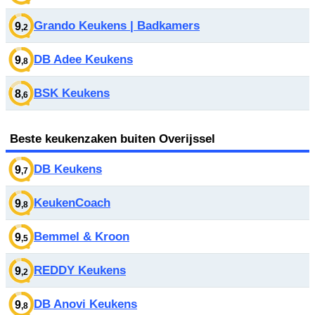
Grando Keukens | Badkamers
9
,2
DB Adee Keukens
9
,8
BSK Keukens
8
,6
Beste keukenzaken buiten Overijssel
DB Keukens
9
,7
KeukenCoach
9
,8
Bemmel & Kroon
9
,5
REDDY Keukens
9
,2
DB Anovi Keukens
9
,8