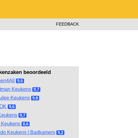
FEEDBACK
kenzaken beoordeeld
hen4All
9,6
tman Keukens
9,7
Adee Keukens
9,8
OOK
9,6
Keukens
9,7
 Keukens
8,6
do Keukens | Badkamers
9,2