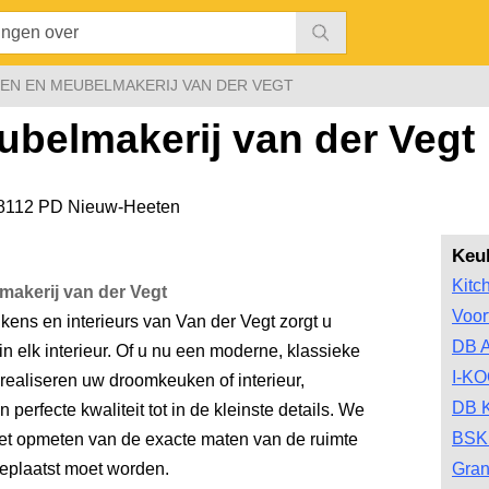
EN EN MEUBELMAKERIJ VAN DER VEGT
belmakerij van der Vegt
8112 PD Nieuw-Heeten
Keu
Kitc
akerij van der Vegt
Voor
ns en interieurs van Van der Vegt zorgt u
DB 
n elk interieur. Of u nu een moderne, klassieke
I-K
ij realiseren uw droomkeuken of interieur,
DB 
perfecte kwaliteit tot in de kleinste details. We
BSK
 het opmeten van de exacte maten van de ruimte
eplaatst moet worden.
Gran