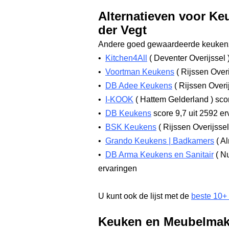
Alternatieven voor Ke
der Vegt
Andere goed gewaardeerde keukenz
•
Kitchen4All
(
Deventer Overijssel
•
Voortman Keukens
(
Rijssen Over
•
DB Adee Keukens
(
Rijssen Overi
•
I-KOOK
(
Hattem Gelderland
)
scor
•
DB Keukens
score 9,7
uit 2592 er
•
BSK Keukens
(
Rijssen Overijsse
•
Grando Keukens | Badkamers
(
Al
•
DB Arma Keukens en Sanitair
(
Nu
ervaringen
U kunt ook de lijst met de
beste 10+
Keuken en Meubelmake