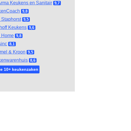
rma Keukens en Sanitair
9,7
kenCoach
9,8
 Staphorst
9,5
hoff Keukens
9,6
l Home
9,8
inc
8,1
mel & Kroon
9,5
kenwarenhuis
8,6
te 10+ keukenzaken