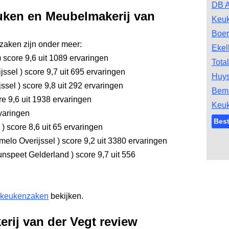
DB A
uken en Meubelmakerij van
Keu
Boer
aken zijn onder meer:
Ekel
)
score 9,6
uit 1089 ervaringen
Tota
ijssel
)
score 9,7
uit 695 ervaringen
Huys
jssel
)
score 9,8
uit 292 ervaringen
Bem
e 9,6
uit 1938 ervaringen
Keu
varingen
Bes
l
)
score 8,6
uit 65 ervaringen
melo Overijssel
)
score 9,2
uit 3380 ervaringen
nspeet Gelderland
)
score 9,7
uit 556
 keukenzaken
bekijken.
rij van der Vegt review