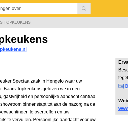
S TOPKEUKENS
opkeukens
pkeukens.nl
Erv
Besc
s
tege
KeukenSpeciaalzaak in Hengelo waar uw
B
Bij Baars Topkeukens geloven we in een
, gastvrijheid en persoonlijke aandacht centraal
Web
 showroom binnenstapt tot aan de nazorg na de
www
erwachtingen te overtreffen en uw
ails te vervullen. Persoonlijke aandacht voor uw