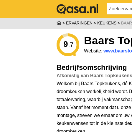
ERVARINGEN
KEUKENS
BAAR
Baars T
9
,7
Website:
www.baarsto
Bedrijfsomschrijving
Afkomstig van Baars Topkeuken
Welkom bij Baars Topkeukens, dé 
droomkeuken werkelijkheid wordt. 
totaalervaring, waarbij vakmanschap
staan. Vanaf het moment dat u onze
montage, streven we ernaar om uw v
keukenwensen tot in de kleinste det
droomkeuken.