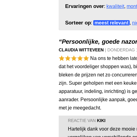
Ervaringen over
:
kwaliteit
,
mon
Sorteer op
:
meest relevant
,
ni
“Persoonlijke, goede nazor
CLAUDIA WITTEVEEN
|
DONDERDAG
Na ons te hebben late
dat het voordeliger shoppen was), b
bleken de prijzen net zo concurreren
zijn. Super geholpen met een keuke
apparatuur, indeling, inrichting) is
aanrader. Persoonlijke aanpak, goed
met je meegedacht.
REACTIE VAN
KIKI
Hartelijk dank voor deze mooie re