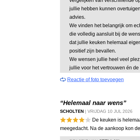
vergelijken van verschillende op
jullie hebben kunnen overtuige
advies.
We vinden het belangrijk om e
die volledig aansluit bij de we
dat jullie keuken helemaal eigen
positief zijn bevallen.
We wensen jullie heel veel ple
jullie voor het vertrouwen én d
Reactie of foto toevoegen
“Helemaal naar wens”
SCHOLTEN
|
VRIJDAG
10 JUL
2026
De keuken is helemaa
meegedacht. Na de aankoop kon de