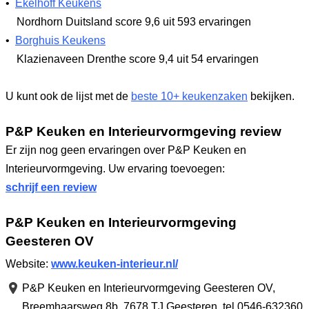
•
Ekelhoff Keukens
Nordhorn Duitsland
score 9,6
uit 593 ervaringen
•
Borghuis Keukens
Klazienaveen Drenthe
score 9,4
uit 54 ervaringen
U kunt ook de lijst met de
beste 10+ keukenzaken
bekijken.
P&P Keuken en Interieurvormgeving review
Er zijn nog geen ervaringen over P&P Keuken en
Interieurvormgeving. Uw ervaring toevoegen:
schrijf een review
P&P Keuken en Interieurvormgeving
Geesteren OV
Website:
www.keuken-interieur.nl/
P&P Keuken en Interieurvormgeving Geesteren OV,
Breemhaarsweg 8b
,
7678 TJ Geesteren
,
tel 0546-632360