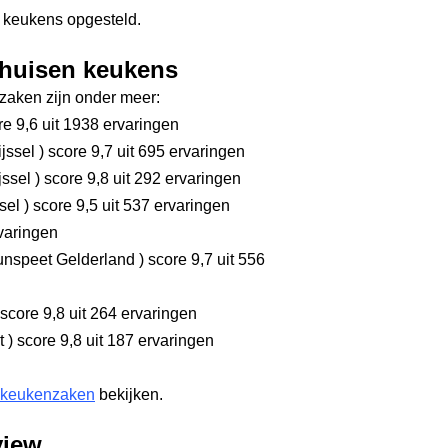
 keukens opgesteld.
lhuisen keukens
aken zijn onder meer:
e 9,6
uit 1938 ervaringen
ijssel
)
score 9,7
uit 695 ervaringen
jssel
)
score 9,8
uit 292 ervaringen
ssel
)
score 9,5
uit 537 ervaringen
varingen
nspeet Gelderland
)
score 9,7
uit 556
score 9,8
uit 264 ervaringen
ht
)
score 9,8
uit 187 ervaringen
 keukenzaken
bekijken.
view