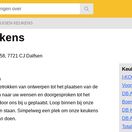
UISEN KEUKENS
ukens
 58
,
7721 CJ Dalfsen
Keu
I-K
s
Voor
trokken van ontwerpen tot het plaatsen van de
DB 
 naar uw wensen en doorgesproken tot het
Boer
door ons bij u geplaatst. Loop binnen bij onze
DB 
 staan. Simpelweg een plek om onze keukens
DB A
kan doen.
Tota