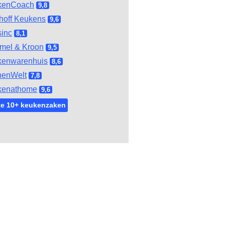
kenCoach
9,8
hoff Keukens
9,6
inc
8,1
mel & Kroon
9,5
kenwarenhuis
8,6
henWelt
7,8
kenathome
9,6
te 10+ keukenzaken