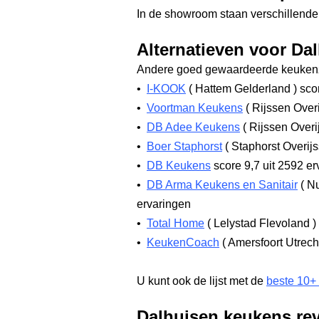
In de showroom staan verschillende
Alternatieven voor Da
Andere goed gewaardeerde keukenz
•
I-KOOK
(
Hattem Gelderland
)
scor
•
Voortman Keukens
(
Rijssen Over
•
DB Adee Keukens
(
Rijssen Overi
•
Boer Staphorst
(
Staphorst Overij
•
DB Keukens
score 9,7
uit 2592 er
•
DB Arma Keukens en Sanitair
(
Nu
ervaringen
•
Total Home
(
Lelystad Flevoland
)
•
KeukenCoach
(
Amersfoort Utrec
U kunt ook de lijst met de
beste 10+
Dalhuisen keukens re