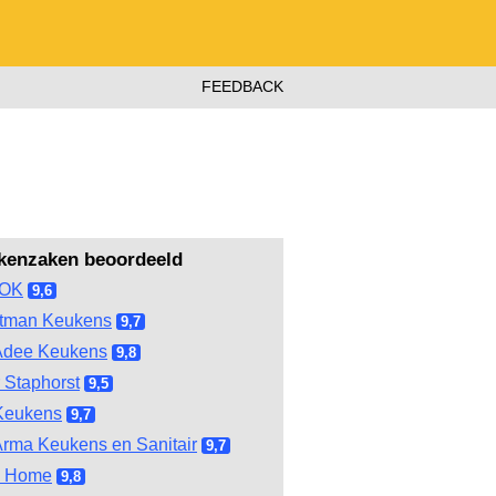
FEEDBACK
kenzaken beoordeeld
OOK
9,6
tman Keukens
9,7
Adee Keukens
9,8
 Staphorst
9,5
Keukens
9,7
rma Keukens en Sanitair
9,7
l Home
9,8