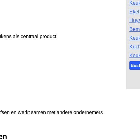
Keu
Ekel
Huys
Bem
kens als centraal product.
Keu
Küc
Keu
Bes
Dalfsen en werkt samen met andere ondernemers
en