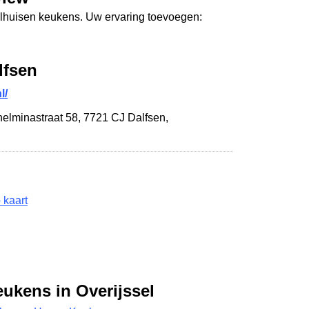
alhuisen keukens. Uw ervaring toevoegen:
lfsen
l/
helminastraat 58
,
7721 CJ Dalfsen
,
 kaart
eukens in Overijssel