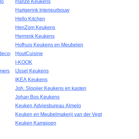
lo
Hanze Keukens
Hartgerink Interieurbouw
Hello Kitchen
HenZom Keukens
Hermink Keukens
Hofhuis Keukens en Meubelen
ecoratie
HoutCuisine
I-KOOK
mers
IJssel Keukens
IKEA Keukens
Joh. Slooijer Keukens en kasten
Johan Bos Keukens
Keuken Adviesbureau Almelo
Keuken en Meubelmakerij van der Vegt
Keuken Kampioen