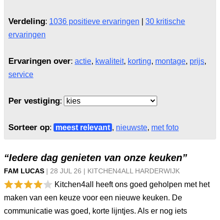
Verdeling
:
1036 positieve ervaringen
|
30 kritische
ervaringen
Ervaringen over
:
actie
,
kwaliteit
,
korting
,
montage
,
prijs
,
service
Per vestiging
:
Sorteer op
:
meest relevant
,
nieuwste
,
met foto
“Iedere dag genieten van onze keuken”
FAM LUCAS
|
28 JUL
26
|
KITCHEN4ALL HARDERWIJK
Kitchen4all heeft ons goed geholpen met het
maken van een keuze voor een nieuwe keuken. De
communicatie was goed, korte lijntjes. Als er nog iets