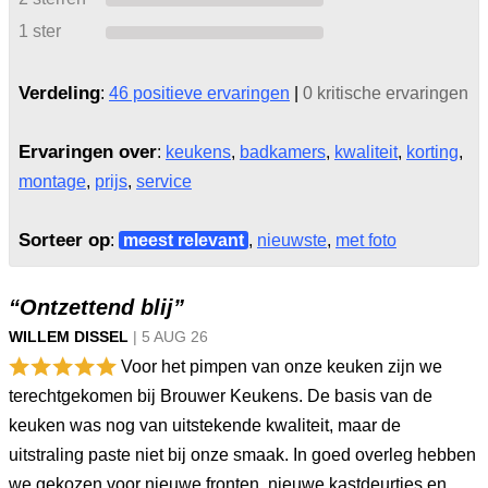
1 ster
Verdeling
:
46 positieve ervaringen
|
0 kritische ervaringen
Ervaringen over
:
keukens
,
badkamers
,
kwaliteit
,
korting
,
montage
,
prijs
,
service
Sorteer op
:
meest relevant
,
nieuwste
,
met foto
“Ontzettend blij”
WILLEM DISSEL
|
5 AUG
26
Voor het pimpen van onze keuken zijn we
terechtgekomen bij Brouwer Keukens. De basis van de
keuken was nog van uitstekende kwaliteit, maar de
uitstraling paste niet bij onze smaak. In goed overleg hebben
we gekozen voor nieuwe fronten, nieuwe kastdeurtjes en