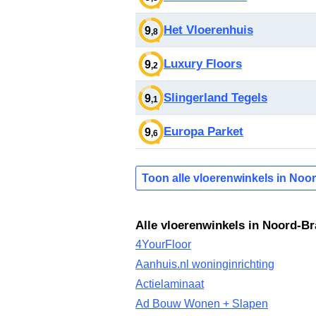
Het Vloerenhuis
9
,8
Luxury Floors
9
,2
Slingerland Tegels
9
,1
Europa Parket
9
,6
Toon alle vloerenwinkels in Noo
Alle vloerenwinkels in Noord-B
4YourFloor
Aanhuis.nl woninginrichting
Actielaminaat
Ad Bouw Wonen + Slapen