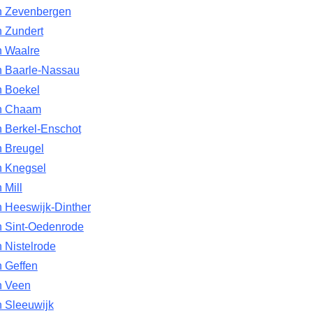
n Zevenbergen
n Zundert
n Waalre
n Baarle-Nassau
n Boekel
n Chaam
n Berkel-Enschot
n Breugel
n Knegsel
 Mill
n Heeswijk-Dinther
n Sint-Oedenrode
 Nistelrode
n Geffen
n Veen
n Sleeuwijk