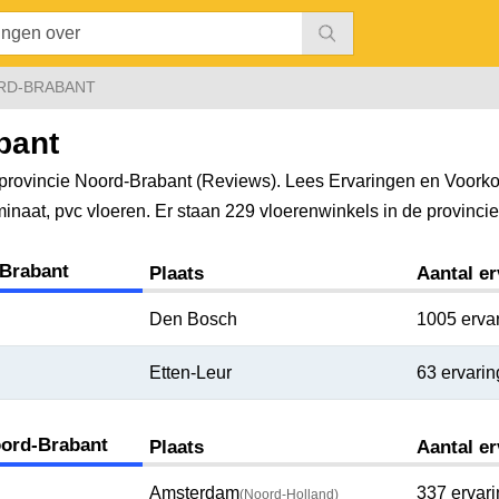
RD-BRABANT
bant
provincie Noord-Brabant (Reviews). Lees Ervaringen en Voork
aminaat, pvc vloeren. Er staan 229 vloerenwinkels in de provinc
-Brabant
Plaats
Aantal e
Den Bosch
1005 erva
Etten-Leur
63 ervari
oord-Brabant
Plaats
Aantal e
Amsterdam
337 ervar
(Noord-Holland)