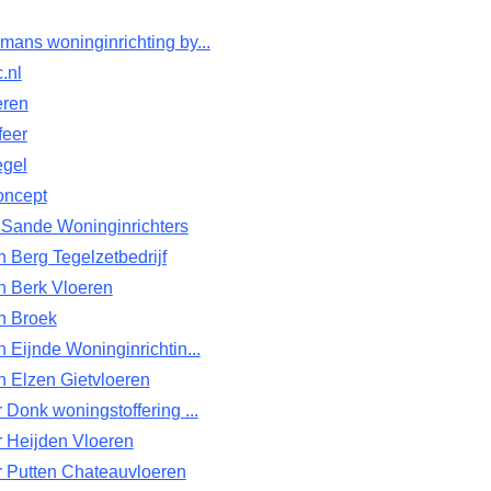
ans woninginrichting by...
.nl
eren
feer
egel
oncept
 Sande Woninginrichters
 Berg Tegelzetbedrijf
n Berk Vloeren
n Broek
 Eijnde Woninginrichtin...
 Elzen Gietvloeren
 Donk woningstoffering ...
r Heijden Vloeren
r Putten Chateauvloeren