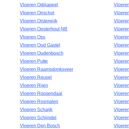
Vloeren Odiliapeel
Vloere
Vloeren Oirschot
Vloere
Vloeren Oisterwijk
Vloere
Vloeren Oosterhout NB
Vloere
Vloeren Oss
Vloere
Vloeren Oud Gastel
Vloere
Vloeren Oudenbosch
Vloere
Vloeren Putte
Vloere
Vloeren Raamsdonksveer
Vloere
Vloeren Reusel
Vloeren
Vloeren Rijen
Vloere
Vloeren Roosendaal
Vloere
Vloeren Rosmalen
Vloeren
Vloeren Schaijk
Vloere
Vloeren Schijndel
Vloere
Vloeren Den Bosch
Vloere