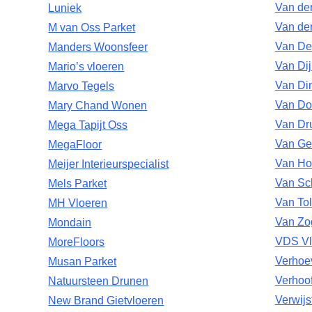
Van der
Luniek
Van de
M van Oss Parket
Van Deu
Manders Woonsfeer
Van Dij
Mario’s vloeren
Van Din
Marvo Tegels
Van Do
Mary Chand Wonen
Van Dr
Mega Tapijt Oss
Van Ge
MegaFloor
Van Ho
Meijer Interieurspecialist
Van Sch
Mels Parket
Van Tol
MH Vloeren
Van Zo
Mondain
VDS Vl
MoreFloors
Verhoe
Musan Parket
Verhoo
Natuursteen Drunen
Verwijs
New Brand Gietvloeren