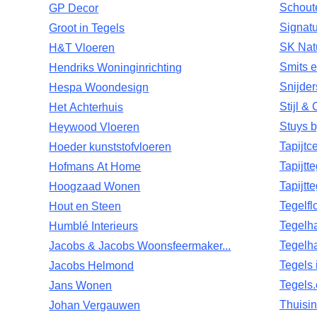
Schout
GP Decor
Signat
Groot in Tegels
SK Nat
H&T Vloeren
Smits en
Hendriks Woninginrichting
Snijde
Hespa Woondesign
Stijl &
Het Achterhuis
Stuys b
Heywood Vloeren
Tapijtc
Hoeder kunststofvloeren
Tapijtt
Hofmans At Home
Tapijtt
Hoogzaad Wonen
Tegelfl
Hout en Steen
Tegelh
Humblé Interieurs
Tegelh
Jacobs & Jacobs Woonsfeermaker...
Tegels 
Jacobs Helmond
Tegels
Jans Wonen
Thuisin
Johan Vergauwen