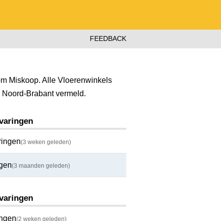
FEEDBACK
om Miskoop. Alle Vloerenwinkels
ie Noord-Brabant vermeld.
rvaringen
ringen
(3 weken geleden)
ngen
(3 maanden geleden)
rvaringen
ingen
(2 weken geleden)