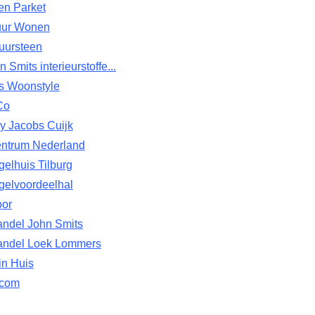
en Parket
uur Wonen
uursteen
 Smits interieurstoffe...
rs Woonstyle
 Co
y Jacobs Cuijk
entrum Nederland
egelhuis Tilburg
egelvoordeelhal
oor
andel John Smits
andel Loek Lommers
in Huis
.com