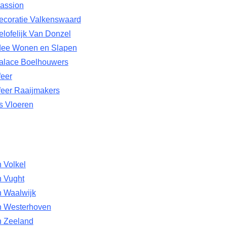
assion
coratie Valkenswaard
lofelijk Van Donzel
ee Wonen en Slapen
lace Boelhouwers
eer
eer Raaijmakers
s Vloeren
 Volkel
n Vught
n Waalwijk
n Westerhoven
n Zeeland