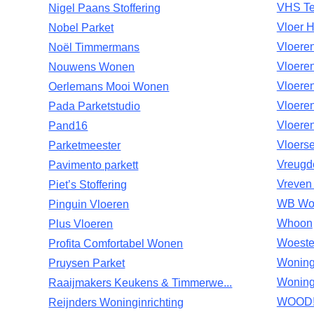
VHS Te
Nigel Paans Stoffering
Vloer H
Nobel Parket
Vloere
Noël Timmermans
Vloere
Nouwens Wonen
Vloeren
Oerlemans Mooi Wonen
Vloere
Pada Parketstudio
Vloeren
Pand16
Vloerse
Parketmeester
Vreugd
Pavimento parkett
Vreven
Piet’s Stoffering
WB Won
Pinguin Vloeren
Whoon
Plus Vloeren
Woeste
Profita Comfortabel Wonen
Woningi
Pruysen Parket
Woning
Raaijmakers Keukens & Timmerwe...
WOOD! 
Reijnders Woninginrichting