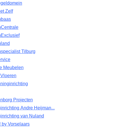
geldomein
et Zelf
nbaas
nCentrale
Exclusief
nland
specialist Tilburg
rvice
e Meubelen
 Vloeren
inginrichting
nborg Projecten
nrichting Andre Heijman...
inrichting van Nuland
by Vorselaars