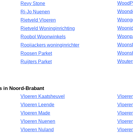
WoodP
Revy Stone
Woonde
Ri-Jo Nuenen
Woonge
Rietveld Vloeren
Woonid
Rietveld Woninginrichting
Woonpa
Roobol Woonwinkels
Woonsf
Rooijackers woninginrichter
Woonsf
Roosen Parket
Wouter
Ruijters Parket
ls in Noord-Brabant
Vloeren Kaatsheuvel
Vloeren
Vloeren Leende
Vloere
Vloeren Made
Vloere
Vloeren Nuenen
Vloere
Vloeren Nuland
Vloere