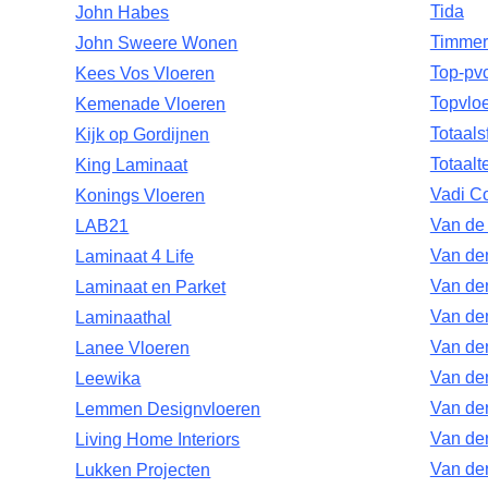
Tida
John Habes
Timmerm
John Sweere Wonen
Top-pvc
Kees Vos Vloeren
Topvlo
Kemenade Vloeren
Totaals
Kijk op Gordijnen
Totaalt
King Laminaat
Vadi C
Konings Vloeren
Van de
LAB21
Van den
Laminaat 4 Life
Van de
Laminaat en Parket
Van de
Laminaathal
Van den
Lanee Vloeren
Van den
Leewika
Van der
Lemmen Designvloeren
Van de
Living Home Interiors
Van de
Lukken Projecten