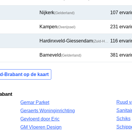
Nijkerk
107 ervar
(Gelderland)
Kampen
231 ervar
(Overijssel)
Hardinxveld-Giessendam
116 ervar
(Zuid-Holland)
Barneveld
381 ervar
(Gelderland)
rd-Brabant op de kaart
rabant
Ruud va
Gemar Parket
Sanitai
Geraerts Woninginrichting
Schiks
Gevloerd door Eric
Schipp
GM Vloeren Design