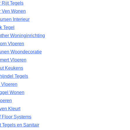
 Rijt Tegels
r Ven Wonen
rsen Interieur
k Tegel
ther Woninginrichting
orn Vloeren
unen Woondecoratie
mert Vloeren
ut Keukens
ijndel Tegels
 Vloeren
ggel Wonen
oeren
ven Kleurt
f Floor Systems
t Tegels en Sanitair