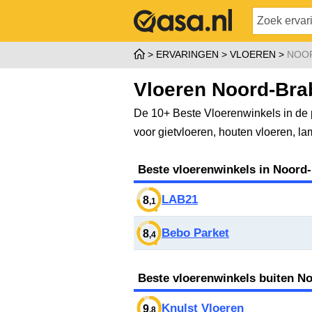
ERVARINGEN
VLOEREN
NOO
Vloeren Noord-Bra
De 10+ Beste Vloerenwinkels in de 
voor gietvloeren, houten vloeren, l
Beste vloerenwinkels in Noord
LAB21
8
,1
Bebo Parket
8
,4
Beste vloerenwinkels buiten N
Knulst Vloeren
9
,8