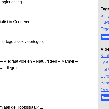
inginrichting
Teg
Slin
ialist in Genderen.
Huys
Tege
Best
mertegels ook vloertegels.
Vlo
Knul
– Visgraat vloeren – Natuursteen – Marmer –
LAB
Wandtegels
Het 
Euro
Bebo
J&M 
Best
m aan de Hoofdstraat 41.