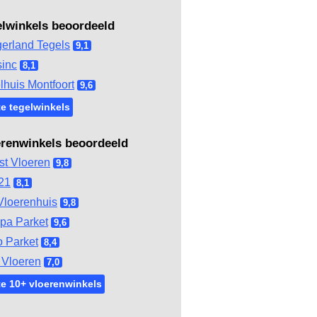
elwinkels beoordeeld
gerland Tegels
9,1
inc
8,1
lhuis Montfoort
9,6
e tegelwinkels
erenwinkels beoordeeld
st Vloeren
9,8
21
8,1
Vloerenhuis
9,8
pa Parket
9,6
 Parket
8,4
Vloeren
7,0
e 10+ vloerenwinkels