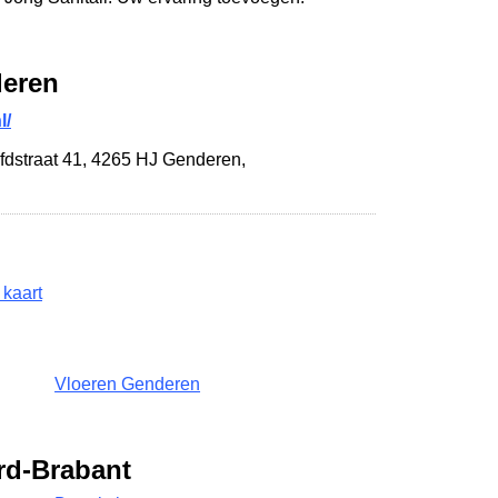
deren
l/
dstraat 41
,
4265 HJ Genderen
,
 kaart
Vloeren Genderen
rd-Brabant