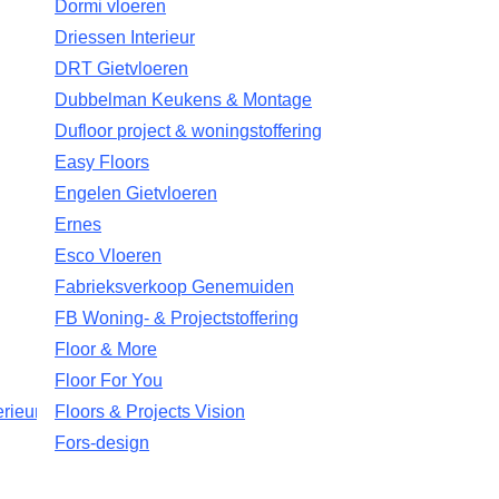
Dormi vloeren
Driessen Interieur
DRT Gietvloeren
Dubbelman Keukens & Montage
Dufloor project & woningstoffering
Easy Floors
Engelen Gietvloeren
Ernes
Esco Vloeren
Fabrieksverkoop Genemuiden
FB Woning- & Projectstoffering
Floor & More
Floor For You
rieurs
Floors & Projects Vision
Fors-design