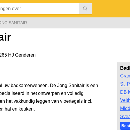
ONG SANITAIR
air
265 HJ Genderen
Bad
Gran
St. P
r al uw badkamerwensen. De Jong Sanitair is een
DB 
pecialiseerd in het ontwerpen en volledig
Velt
 en het vakkundig leggen van vloertegels incl.
Midd
, hal en keuken.
Svea
Bes