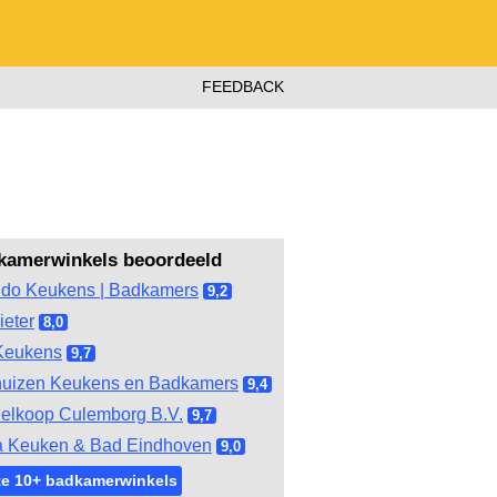
FEEDBACK
kamerwinkels beoordeeld
do Keukens | Badkamers
9,2
ieter
8,0
Keukens
9,7
huizen Keukens en Badkamers
9,4
elkoop Culemborg B.V.
9,7
 Keuken & Bad Eindhoven
9,0
te 10+ badkamerwinkels