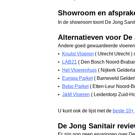
Showroom en afsprak
In de showroom toont De Jong Sanita
Alternatieven voor De 
Andere goed gewaardeerde vloerenw
•
Knulst Vloeren
(
Utrecht Utrecht
)
s
•
LAB21
(
Den Bosch Noord-Braba
•
Het Vloerenhuis
(
Nijkerk Gelderl
•
Europa Parket
(
Barneveld Gelde
•
Bebo Parket
(
Etten-Leur Noord-B
•
J&M Vloeren
(
Leiderdorp Zuid-H
U kunt ook de lijst met de
beste 10+
De Jong Sanitair revi
Er zijn nog geen ervaringen over De