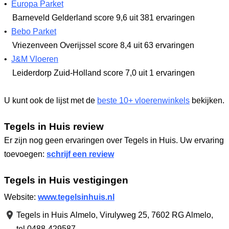
•
Europa Parket
Barneveld Gelderland
score 9,6
uit 381 ervaringen
•
Bebo Parket
Vriezenveen Overijssel
score 8,4
uit 63 ervaringen
•
J&M Vloeren
Leiderdorp Zuid-Holland
score 7,0
uit 1 ervaringen
U kunt ook de lijst met de
beste 10+ vloerenwinkels
bekijken.
Tegels in Huis review
Er zijn nog geen ervaringen over Tegels in Huis. Uw ervaring
toevoegen:
schrijf een review
Tegels in Huis vestigingen
Website:
www.tegelsinhuis.nl
Tegels in Huis Almelo,
Virulyweg 25
,
7602 RG Almelo
,
tel 0488-429587