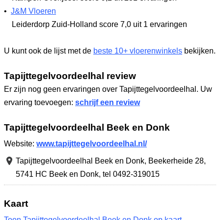
•
J&M Vloeren
Leiderdorp Zuid-Holland
score 7,0
uit 1 ervaringen
U kunt ook de lijst met de
beste 10+ vloerenwinkels
bekijken.
Tapijttegelvoordeelhal review
Er zijn nog geen ervaringen over Tapijttegelvoordeelhal. Uw
ervaring toevoegen:
schrijf een review
Tapijttegelvoordeelhal Beek en Donk
Website:
www.tapijttegelvoordeelhal.nl/
Tapijttegelvoordeelhal Beek en Donk,
Beekerheide 28
,
5741 HC Beek en Donk
,
tel 0492-319015
Kaart
Toon Tapijttegelvoordeelhal Beek en Donk op kaart