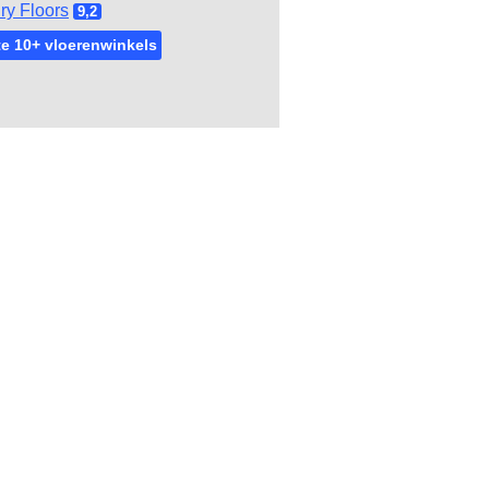
ry Floors
9,2
e 10+ vloerenwinkels