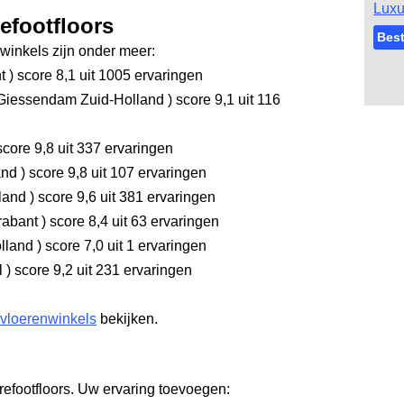
Luxu
efootfloors
Best
inkels zijn onder meer:
nt
)
score 8,1
uit 1005 ervaringen
Giessendam Zuid-Holland
)
score 9,1
uit 116
core 9,8
uit 337 ervaringen
and
)
score 9,8
uit 107 ervaringen
rland
)
score 9,6
uit 381 ervaringen
rabant
)
score 8,4
uit 63 ervaringen
olland
)
score 7,0
uit 1 ervaringen
l
)
score 9,2
uit 231 ervaringen
 vloerenwinkels
bekijken.
refootfloors. Uw ervaring toevoegen: