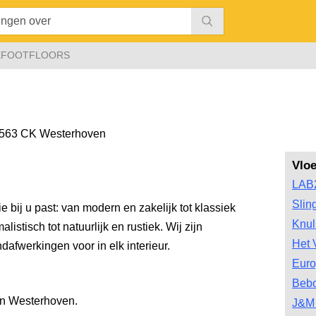
EFOOTFLOORS
563 CK Westerhoven
Vlo
LAB
Slin
e bij u past: van modern en zakelijk tot klassiek
Knul
listisch tot natuurlijk en rustiek. Wij zijn
Het 
dafwerkingen voor in elk interieur.
Euro
Bebo
in Westerhoven.
J&M 