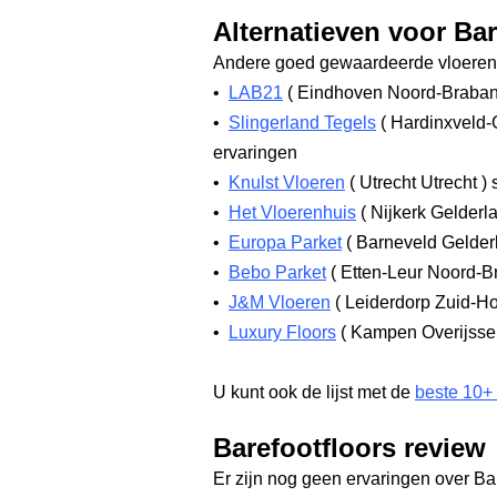
Alternatieven voor Bar
Andere goed gewaardeerde vloerenw
•
LAB21
(
Eindhoven Noord-Braba
•
Slingerland Tegels
(
Hardinxveld-
ervaringen
•
Knulst Vloeren
(
Utrecht Utrecht
)
s
•
Het Vloerenhuis
(
Nijkerk Gelderl
•
Europa Parket
(
Barneveld Gelde
•
Bebo Parket
(
Etten-Leur Noord-B
•
J&M Vloeren
(
Leiderdorp Zuid-H
•
Luxury Floors
(
Kampen Overijsse
U kunt ook de lijst met de
beste 10+
Barefootfloors review
Er zijn nog geen ervaringen over Ba