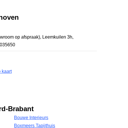
rhoven
owroom op afspraak),
Leemkuilen 3h
,
2035650
 kaart
rd-Brabant
Bouwe Interieurs
Boxmeers Tapijthuis