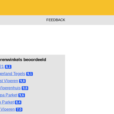
FEEDBACK
erenwinkels beoordeeld
21
8,1
gerland Tegels
9,1
st Vloeren
9,8
Vloerenhuis
9,8
pa Parket
9,6
 Parket
8,4
Vloeren
7,0