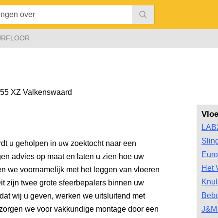
URFLOOR
55 XZ Valkenswaard
Vlo
LAB
Slin
rdt u geholpen in uw zoektocht naar een
Euro
egen advies op maat en laten u zien hoe uw
Het 
iken we voornamelijk met het leggen van vloeren
Knul
t zijn twee grote sfeerbepalers binnen uw
Bebo
dat wij u geven, werken we uitsluitend met
n zorgen we voor vakkundige montage door een
J&M 