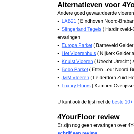
Alternatieven voor 4Y
Andere goed gewaardeerde vloerenw
•
LAB21
(
Eindhoven Noord-Braba
•
Slingerland Tegels
(
Hardinxveld-
ervaringen
•
Europa Parket
(
Barneveld Gelde
•
Het Vloerenhuis
(
Nijkerk Gelderl
•
Knulst Vloeren
(
Utrecht Utrecht
)
s
•
Bebo Parket
(
Etten-Leur Noord-B
•
J&M Vloeren
(
Leiderdorp Zuid-H
•
Luxury Floors
(
Kampen Overijsse
U kunt ook de lijst met de
beste 10+
4YourFloor review
Er zijn nog geen ervaringen over 4Y
schrijf een review