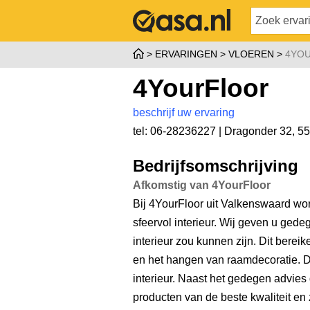
ERVARINGEN
VLOEREN
4YO
4YourFloor
beschrijf uw ervaring
tel: 06-28236227 |
Dragonder 32
,
55
Bedrijfsomschrijving
Afkomstig van 4YourFloor
Bij 4YourFloor uit Valkenswaard wo
sfeervol interieur. Wij geven u ged
interieur zou kunnen zijn. Dit bere
en het hangen van raamdecoratie. Di
interieur. Naast het gedegen advies 
producten van de beste kwaliteit e