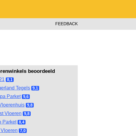
FEEDBACK
erenwinkels beoordeeld
21
8,1
gerland Tegels
9,1
pa Parket
9,6
Vloerenhuis
9,8
st Vloeren
9,8
 Parket
8,4
Vloeren
7,0