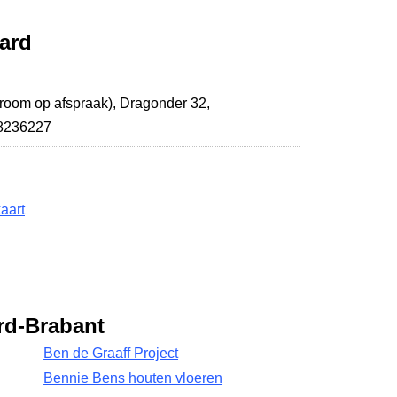
ard
room op afspraak),
Dragonder 32
,
28236227
aart
rd-Brabant
Ben de Graaff Project
Bennie Bens houten vloeren