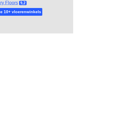
ry Floors
9,2
e 10+ vloerenwinkels