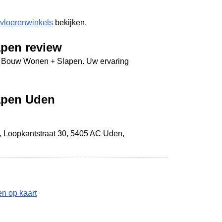
 vloerenwinkels
bekijken.
pen review
Ad Bouw Wonen + Slapen. Uw ervaring
apen Uden
,
Loopkantstraat 30
,
5405 AC Uden
,
n op kaart