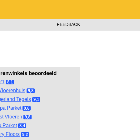
FEEDBACK
erenwinkels beoordeeld
21
8,1
Vloerenhuis
9,8
gerland Tegels
9,1
pa Parket
9,6
st Vloeren
9,8
 Parket
8,4
ry Floors
9,2