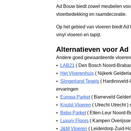
Ad Bouw biedt zowel meubelen voor 
vloerbedekking en raamdecoratie.
Op het gebied van vloeren biedt A
vinyl vloeren en tapijt.
Alternatieven voor A
Andere goed gewaardeerde vloerenw
•
LAB21
(
Den Bosch Noord-Braba
•
Het Vloerenhuis
(
Nijkerk Gelderl
•
Slingerland Tegels
(
Hardinxveld-
ervaringen
•
Europa Parket
(
Barneveld Gelde
•
Knulst Vloeren
(
Utrecht Utrecht
)
s
•
Bebo Parket
(
Etten-Leur Noord-B
•
Luxury Floors
(
Kampen Overijsse
•
J&M Vloeren
(
Leiderdorp Zuid-H