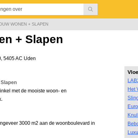
OUW WONEN + SLAPEN
n + Slapen
0
,
5405 AC Uden
Vlo
LAB
 Slapen
Het 
inkel met de mooiste woon- en
Slin
.
Euro
Knul
ngeveer 3000 m2 aan de woonboulevard in
Bebo
Luxu