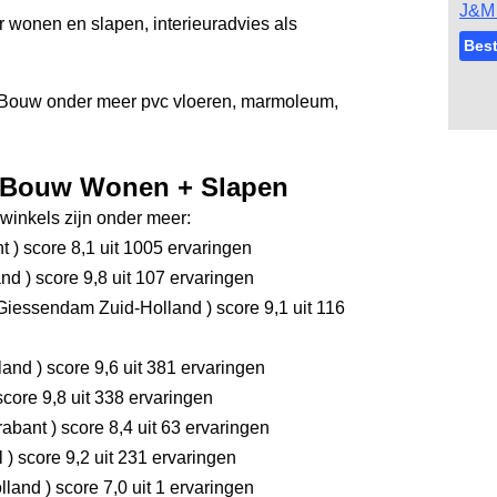
J&M 
wonen en slapen, interieuradvies als
Best
d Bouw onder meer pvc vloeren, marmoleum,
d Bouw Wonen + Slapen
inkels zijn onder meer:
nt
)
score 8,1
uit 1005 ervaringen
and
)
score 9,8
uit 107 ervaringen
Giessendam Zuid-Holland
)
score 9,1
uit 116
rland
)
score 9,6
uit 381 ervaringen
core 9,8
uit 338 ervaringen
rabant
)
score 8,4
uit 63 ervaringen
l
)
score 9,2
uit 231 ervaringen
olland
)
score 7,0
uit 1 ervaringen