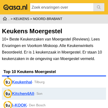
KEUKENS
NOORD-BRABANT
Keukens Moergestel
10+ Beste Keukenzaken van Moergestel (Reviews). Lees
Ervaringen en Voorkom Miskoop. Alle Keukenwinkels
Beoordeeld.
Er is 1 keukenzaak in Moergestel. Er staan 10
keukenzaken in de omgeving van Moergestel vermeld.
Top 10 Keukens Moergestel
Keukenhal
- Tilburg
9
,3
Kitchen4All
- Son
9
,6
I-KOOK
- Den Bosch
9
,6