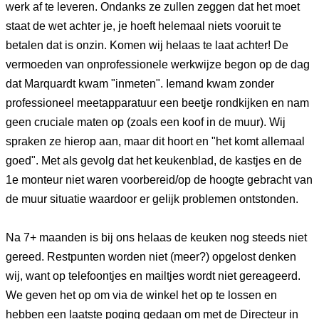
werk af te leveren. Ondanks ze zullen zeggen dat het moet
staat de wet achter je, je hoeft helemaal niets vooruit te
betalen dat is onzin. Komen wij helaas te laat achter! De
vermoeden van onprofessionele werkwijze begon op de dag
dat Marquardt kwam "inmeten". Iemand kwam zonder
professioneel meetapparatuur een beetje rondkijken en nam
geen cruciale maten op (zoals een koof in de muur). Wij
spraken ze hierop aan, maar dit hoort en "het komt allemaal
goed". Met als gevolg dat het keukenblad, de kastjes en de
1e monteur niet waren voorbereid/op de hoogte gebracht van
de muur situatie waardoor er gelijk problemen ontstonden.
Na 7+ maanden is bij ons helaas de keuken nog steeds niet
gereed. Restpunten worden niet (meer?) opgelost denken
wij, want op telefoontjes en mailtjes wordt niet gereageerd.
We geven het op om via de winkel het op te lossen en
hebben een laatste poging gedaan om met de Directeur in