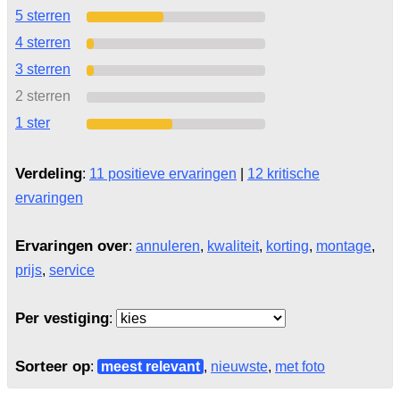
5 sterren
4 sterren
3 sterren
2 sterren
1 ster
Verdeling
:
11 positieve ervaringen
|
12 kritische
ervaringen
Ervaringen over
:
annuleren
,
kwaliteit
,
korting
,
montage
,
prijs
,
service
Per vestiging
:
Sorteer op
:
meest relevant
,
nieuwste
,
met foto