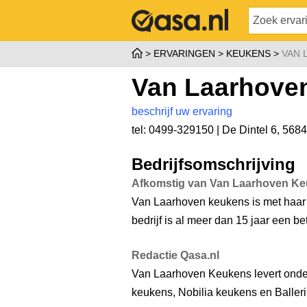
ERVARINGEN
KEUKENS
VAN 
Van Laarhove
beschrijf uw ervaring
tel: 0499-329150 |
De Dintel 6
,
5684
Bedrijfsomschrijving
Afkomstig van Van Laarhoven K
Van Laarhoven keukens is met haar b
bedrijf is al meer dan 15 jaar een 
Redactie Qasa.nl
Van Laarhoven Keukens levert ond
keukens, Nobilia keukens en Baller