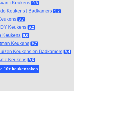
vanti Keukens
9,8
do Keukens | Badkamers
9,2
Keukens
9,7
DY Keukens
9,2
a Keukens
9,0
tman Keukens
9,7
huizen Keukens en Badkamers
9,4
rtic Keukens
9,6
te 10+ keukenzaken