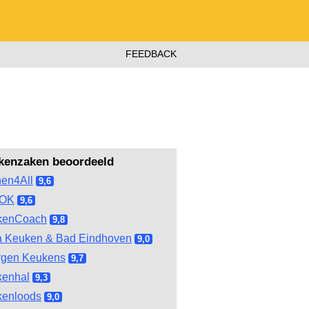
FEEDBACK
kenzaken beoordeeld
hen4All
9,6
OOK
9,6
kenCoach
9,8
 Keuken & Bad Eindhoven
9,0
rgen Keukens
9,7
kenhal
9,3
kenloods
9,0