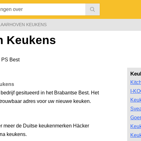
LAARHOVEN KEUKENS
n Keukens
 PS Best
Keu
Kitc
eukens
I-K
edrijf gesitueerd in het Brabantse Best. Het
Keu
betrouwbaar adres voor uw nieuwe keuken.
Svea
Goe
er meer de Duitse keukenmerken Häcker
Keu
ina keukens.
Keu