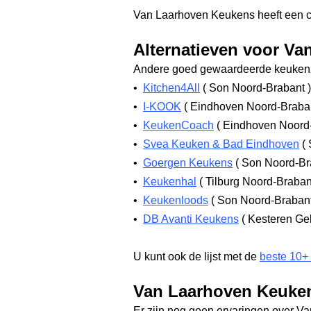
Van Laarhoven Keukens heeft een 
Alternatieven voor V
Andere goed gewaardeerde keukenz
•
Kitchen4All
(
Son Noord-Brabant
)
•
I-KOOK
(
Eindhoven Noord-Braba
•
KeukenCoach
(
Eindhoven Noord
•
Svea Keuken & Bad Eindhoven
(
•
Goergen Keukens
(
Son Noord-Br
•
Keukenhal
(
Tilburg Noord-Braba
•
Keukenloods
(
Son Noord-Braban
•
DB Avanti Keukens
(
Kesteren Ge
U kunt ook de lijst met de
beste 10+
Van Laarhoven Keuken
Er zijn nog geen ervaringen over V