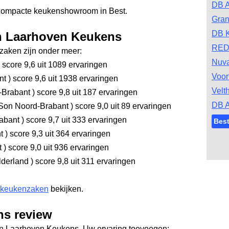
DB A
compacte keukenshowroom in Best.
Gran
DB 
an Laarhoven Keukens
RED
aken zijn onder meer:
Nuv
score 9,6
uit 1089 ervaringen
Voor
nt
)
score 9,6
uit 1938 ervaringen
Velt
-Brabant
)
score 9,8
uit 187 ervaringen
DB A
Son Noord-Brabant
)
score 9,0
uit 89 ervaringen
abant
)
score 9,7
uit 333 ervaringen
Bes
nt
)
score 9,3
uit 364 ervaringen
t
)
score 9,0
uit 936 ervaringen
lderland
)
score 9,8
uit 311 ervaringen
 keukenzaken
bekijken.
s review
an Laarhoven Keukens. Uw ervaring toevoegen: