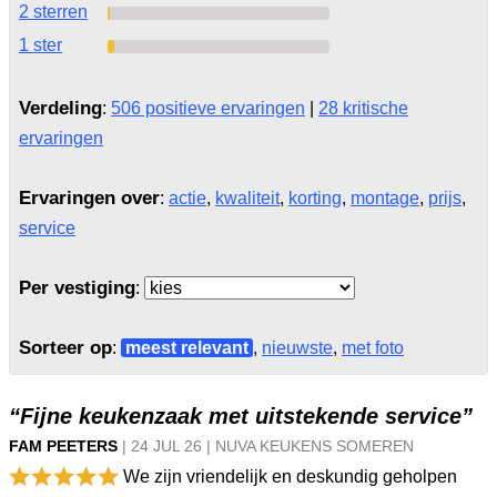
2 sterren
1 ster
Verdeling
:
506 positieve ervaringen
|
28 kritische
ervaringen
Ervaringen over
:
actie
,
kwaliteit
,
korting
,
montage
,
prijs
,
service
Per vestiging
:
Sorteer op
:
meest relevant
,
nieuwste
,
met foto
“Fijne keukenzaak met uitstekende service”
FAM PEETERS
|
24 JUL
26
|
NUVA KEUKENS SOMEREN
We zijn vriendelijk en deskundig geholpen