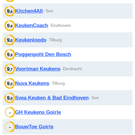
Kitchen4All
- Son
9
,6
KeukenCoach
- Eindhoven
9
,8
Keukenloods
- Tilburg
9
,0
Poggenpohl Den Bosch
9
,8
Voortman Keukens
- Dordrecht
9
,7
Nuva Keukens
- Tilburg
9
,0
Svea Keuken & Bad Eindhoven
- Son
9
,0
GH Keukens Goirle
-
BouwToe Goirle
-