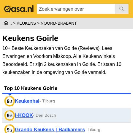
KEUKENS
NOORD-BRABANT
Keukens Goirle
10+ Beste Keukenzaken van Goirle (Reviews). Lees
Ervaringen en Voorkom Miskoop. Alle Keukenwinkels
Beoordeeld.
Er zijn 2 keukenzaken in Goirle. Er staan 10
keukenzaken in de omgeving van Goirle vermeld.
Top 10 Keukens Goirle
Keukenhal
- Tilburg
9
,3
I-KOOK
- Den Bosch
9
,6
Grando Keukens | Badkamers
- Tilburg
9
,2