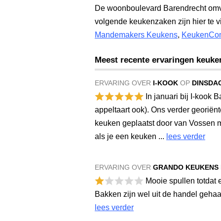
De woonboulevard Barendrecht omva
volgende keukenzaken zijn hier te 
Mandemakers Keukens
,
KeukenCon
Meest recente ervaringen keuke
ERVARING OVER
I-KOOK
OP
DINSDAG
In januari bij I-kook
appeltaart ook). Ons verder georiënt
keuken geplaatst door van Vossen m
als je een keuken ...
lees verder
ERVARING OVER
GRANDO KEUKENS
Mooie spullen totdat 
Bakken zijn wel uit de handel geha
lees verder