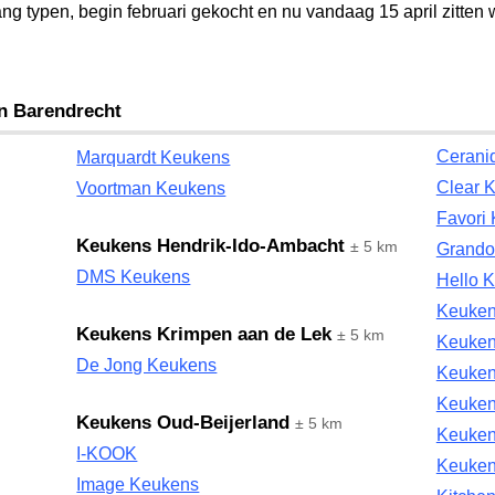
ang typen, begin februari gekocht en nu vandaag 15 april zitten
an Barendrecht
Cerani
Marquardt Keukens
Clear K
Voortman Keukens
Favori
Keukens Hendrik-Ido-Ambacht
± 5 km
Grando
DMS Keukens
Hello K
Keuken
Keukens Krimpen aan de Lek
± 5 km
Keuke
De Jong Keukens
Keuken
Keuken
Keukens Oud-Beijerland
± 5 km
Keuken
I-KOOK
Keuken
Image Keukens