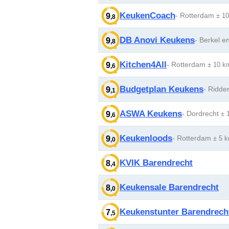
KeukenCoach
- Rotterdam
9
± 1
,8
DB Anovi Keukens
- Berkel e
9
,8
Kitchen4All
- Rotterdam
9
± 10 k
,6
Budgetplan Keukens
- Ridde
9
,1
ASWA Keukens
- Dordrecht
9
± 
,6
Keukenloods
- Rotterdam
9
± 5 
,0
KVIK Barendrecht
8
,4
Keukensale Barendrecht
8
,0
Keukenstunter Barendrech
7
,5