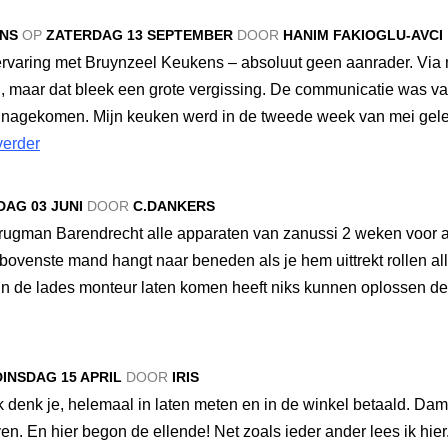
NS
OP
ZATERDAG 13 SEPTEMBER
DOOR
HANIM FAKIOGLU-AVCI
ervaring met Bruynzeel Keukens – absoluut geen aanrader. Via m
maar dat bleek een grote vergissing. De communicatie was van
t nagekomen. Mijn keuken werd in de tweede week van mei gelev
verder
DAG 03 JUNI
DOOR
C.DANKERS
ugman Barendrecht alle apparaten van zanussi 2 weken voor afl
 bovenste mand hangt naar beneden als je hem uittrekt rollen a
es in de lades monteur laten komen heeft niks kunnen oplossen
DINSDAG 15 APRIL
DOOR
IRIS
 denk je, helemaal in laten meten en in de winkel betaald. Dam
n. En hier begon de ellende! Net zoals ieder ander lees ik hier