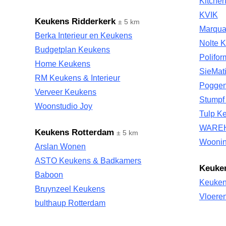
Kitchen
KVIK
Keukens Ridderkerk
± 5 km
Marqua
Berka Interieur en Keukens
Nolte 
Budgetplan Keukens
Polifo
Home Keukens
SieMat
RM Keukens & Interieur
Poggen
Verveer Keukens
Stumpf
Woonstudio Joy
Tulp K
WARE
Keukens Rotterdam
± 5 km
Wooni
Arslan Wonen
ASTO Keukens & Badkamers
Keuken
Baboon
Keuken
Bruynzeel Keukens
Vloere
bulthaup Rotterdam