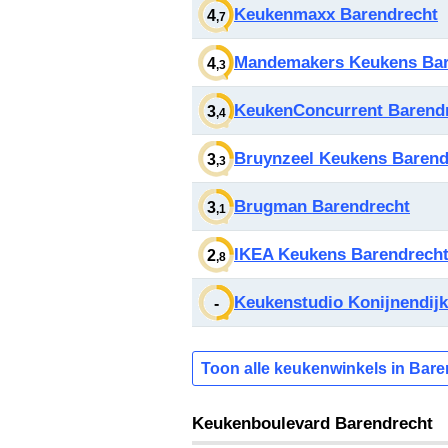
Keukenmaxx Barendrecht
4
,7
Mandemakers Keukens Bar
4
,3
KeukenConcurrent Barend
3
,4
Bruynzeel Keukens Barend
3
,3
Brugman Barendrecht
3
,1
IKEA Keukens Barendrech
2
,8
Keukenstudio Konijnendij
-
Toon alle keukenwinkels in Bare
Keukenboulevard Barendrecht