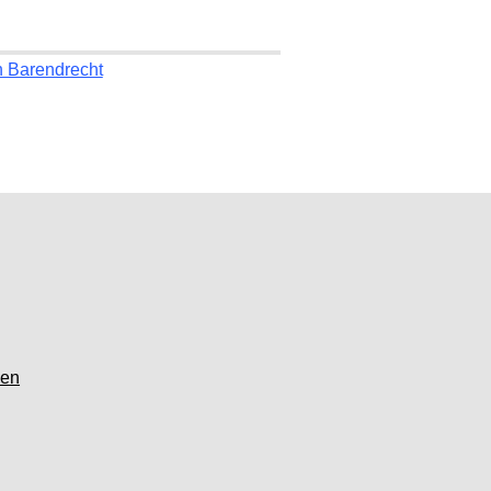
n Barendrecht
gen