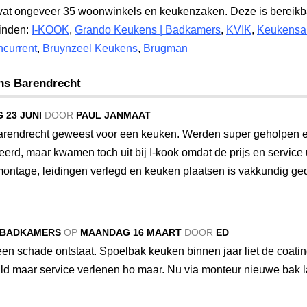
t ongeveer 35 woonwinkels en keukenzaken. Deze is bereikba
vinden:
I-KOOK
,
Grando Keukens | Badkamers
,
KVIK
,
Keukensa
current
,
Bruynzeel Keukens
,
Brugman
ns Barendrecht
 23 JUNI
DOOR
PAUL JANMAAT
 Barendrecht geweest voor een keuken. Werden super geholpen 
eerd, maar kwamen toch uit bij I-kook omdat de prijs en service 
ontage, leidingen verlegd en keuken plaatsen is vakkundig ge
 BADKAMERS
OP
MAANDAG 16 MAART
DOOR
ED
een schade ontstaat. Spoelbak keuken binnen jaar liet de coatin
ald maar service verlenen ho maar. Nu via monteur nieuwe bak l