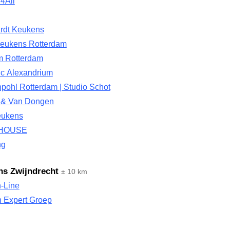
4All
rdt Keukens
Keukens Rotterdam
rm Rotterdam
ic Alexandrium
pohl Rotterdam | Studio Schot
 & Van Dongen
eukens
HOUSE
ng
s Zwijndrecht
± 10 km
-Line
n Expert Groep