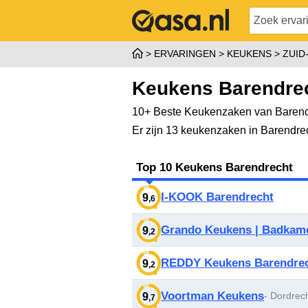
ERVARINGEN
KEUKENS
ZUID
Keukens Barendre
10+ Beste Keukenzaken van Barendr
Er zijn 13 keukenzaken in Barendre
Top 10 Keukens Barendrecht
I-KOOK Barendrecht
9
,6
Grando Keukens | Badkam
9
,2
REDDY Keukens Barendre
9
,2
Voortman Keukens
- Dordrec
9
,7