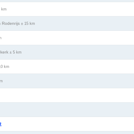
0 km
n Rodenrijs
± 15 km
m
rkerk
± 5 km
10 km
km
t