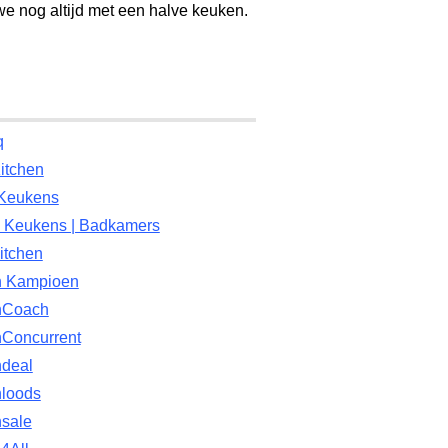
 we nog altijd met een halve keuken.
q
itchen
 Keukens
 Keukens | Badkamers
itchen
 Kampioen
nCoach
Concurrent
deal
loods
sale