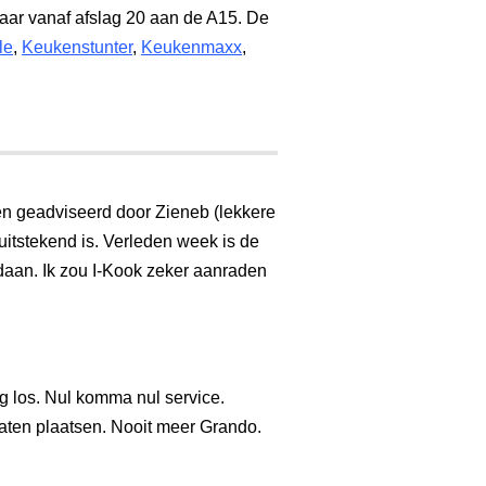
ar vanaf afslag 20 aan de A15. De
le
,
Keukenstunter
,
Keukenmaxx
,
en geadviseerd door Zieneb (lekkere
uitstekend is. Verleden week is de
daan. Ik zou I-Kook zeker aanraden
g los. Nul komma nul service.
aten plaatsen. Nooit meer Grando.