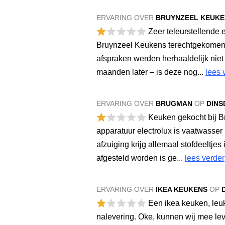
ERVARING OVER
BRUYNZEEL KEUKE
Zeer teleurstellende 
Bruynzeel Keukens terechtgekomen, 
afspraken werden herhaaldelijk nie
maanden later – is deze nog...
lees 
ERVARING OVER
BRUGMAN
OP
DINS
Keuken gekocht bij Br
apparatuur electrolux is vaatwasser
afzuiging krijg allemaal stofdeeltj
afgesteld worden is ge...
lees verder
ERVARING OVER
IKEA KEUKENS
OP
Een ikea keuken, leuk
nalevering. Oke, kunnen wij mee leve