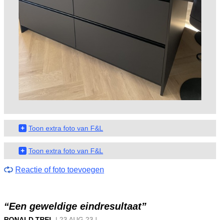
+
Toon extra foto van F&L
+
Toon extra foto van F&L
Reactie of foto toevoegen
“Een geweldige eindresultaat”
RONALD TREL
|
23 AUG
23
|