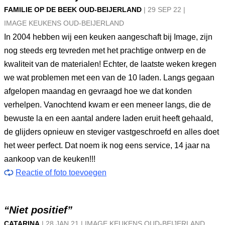
FAMILIE OP DE BEEK OUD-BEIJERLAND
|
29 SEP
22
|
IMAGE KEUKENS OUD-BEIJERLAND
In 2004 hebben wij een keuken aangeschaft bij Image, zijn
nog steeds erg tevreden met het prachtige ontwerp en de
kwaliteit van de materialen! Echter, de laatste weken kregen
we wat problemen met een van de 10 laden. Langs gegaan
afgelopen maandag en gevraagd hoe we dat konden
verhelpen. Vanochtend kwam er een meneer langs, die de
bewuste la en een aantal andere laden eruit heeft gehaald,
de glijders opnieuw en steviger vastgeschroefd en alles doet
het weer perfect. Dat noem ik nog eens service, 14 jaar na
aankoop van de keuken!!!
Reactie of foto toevoegen
“Niet positief”
CATARINA
|
28 JAN
21
|
IMAGE KEUKENS OUD-BEIJERLAND