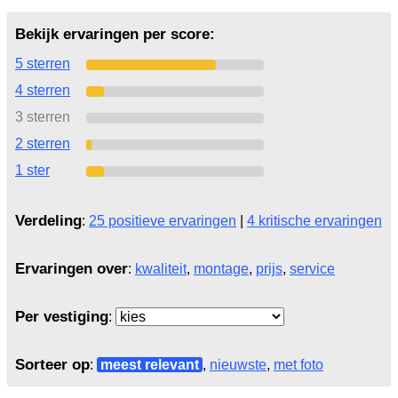
Bekijk ervaringen per score:
5 sterren
4 sterren
3 sterren
2 sterren
1 ster
Verdeling
:
25 positieve ervaringen
|
4 kritische ervaringen
Ervaringen over
:
kwaliteit
,
montage
,
prijs
,
service
Per vestiging
:
Sorteer op
:
meest relevant
,
nieuwste
,
met foto