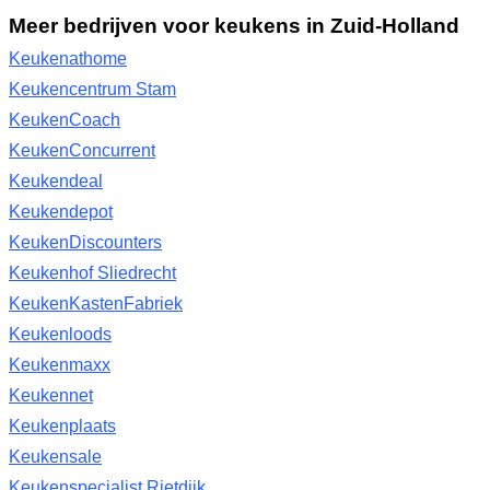
Meer bedrijven voor keukens in Zuid-Holland
Keukenathome
Keukencentrum Stam
KeukenCoach
KeukenConcurrent
Keukendeal
Keukendepot
KeukenDiscounters
Keukenhof Sliedrecht
KeukenKastenFabriek
Keukenloods
Keukenmaxx
Keukennet
Keukenplaats
Keukensale
Keukenspecialist Rietdijk