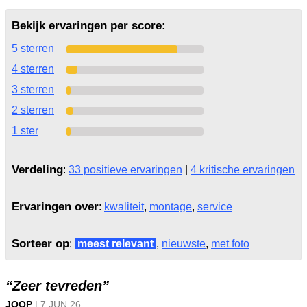
Bekijk ervaringen per score:
5 sterren
4 sterren
3 sterren
2 sterren
1 ster
Verdeling
:
33 positieve ervaringen
|
4 kritische ervaringen
Ervaringen over
:
kwaliteit
,
montage
,
service
Sorteer op
:
meest relevant
,
nieuwste
,
met foto
“Zeer tevreden”
JOOP
|
7 JUN
26