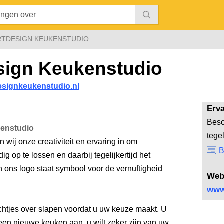
TDESIGN KEUKENSTUDIO
ign Keukenstudio
signkeukenstudio.nl
Erv
Besc
enstudio
tege
wij onze creativiteit en ervaring in om
B
op te lossen en daarbij tegelijkertijd het
n ons logo staat symbool voor de vernuftigheid
Web
www
chtjes over slapen voordat u uw keuze maakt. U
een nieuwe keuken aan, u wilt zeker zijn van uw