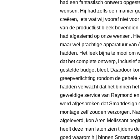
had een fantastisch ontwerp opgeste
wensen. Hij had zelfs een manier g
creëren, iets wat wij vooraf niet v
van de productlijst bleek bovendie
had afgestemd op onze wensen. Hier
maar wel prachtige apparatuur van 
hadden. Het leek bijna te mooi om w
dat het complete ontwerp, inclusief 
gestelde budget bleef. Daardoor kon
greepverlichting rondom de gehele k
hadden verwacht dat het binnen het
geweldige service van Raymond en 
werd afgesproken dat Smartdesign d
montage zelf zouden verzorgen. Nad
afgeleverd, kon Aren Melissant be
heeft deze man laten zien tijdens d
goed waarom hij binnen Smartdesign