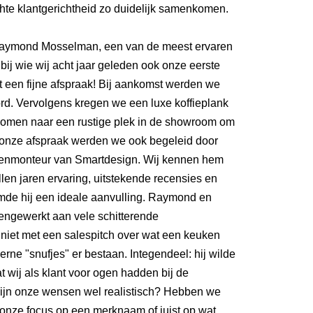
hte klantgerichtheid zo duidelijk samenkomen.
Raymond Mosselman, een van de meest ervaren
ij wie wij acht jaar geleden ook onze eerste
 een fijne afspraak! Bij aankomst werden we
d. Vervolgens kregen we een luxe koffieplank
en naar een rustige plek in de showroom om
s onze afspraak werden we ook begeleid door
kenmonteur van Smartdesign. Wij kennen hem
allen jaren ervaring, uitstekende recensies en
mde hij een ideale aanvulling. Raymond en
ngewerkt aan vele schitterende
et met een salespitch over wat een keuken
ne "snufjes" er bestaan. Integendeel: hij wilde
 wij als klant voor ogen hadden bij de
ijn onze wensen wel realistisch? Hebben we
t onze focus op een merknaam of juist op wat