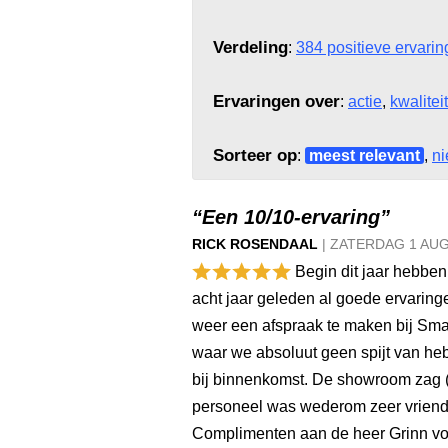
Verdeling
:
384 positieve ervari
Ervaringen over
:
actie
,
kwaliteit
Sorteer op
:
meest relevant
,
ni
“Een 10/10-ervaring”
RICK ROSENDAAL
|
ZATERDAG
1 AU
Begin dit jaar hebben
acht jaar geleden al goede ervaring
weer een afspraak te maken bij Sma
waar we absoluut geen spijt van he
bij binnenkomst. De showroom zag (e
personeel was wederom zeer vriendel
Complimenten aan de heer Grinn voo