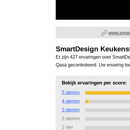
www.smar
SmartDesign Keukenst
Er zijn 427 ervaringen over SmartDe
Qasa gecontroleerd. Uw ervaring t
Bekijk ervaringen per score:
5 sterren
4 sterren
3 sterren
2 sterren
1 ster