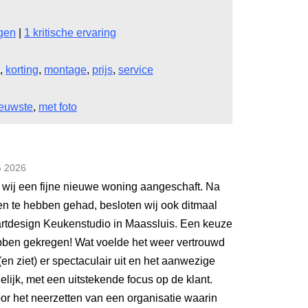
ngen
|
1 kritische ervaring
,
korting
,
montage
,
prijs
,
service
euwste
,
met foto
G
2026
 wij een fijne nieuwe woning aangeschaft. Na
en te hebben gehad, besloten wij ook ditmaal
rtdesign Keukenstudio in Maassluis. Een keuze
bben gekregen! Wat voelde het weer vertrouwd
n ziet) er spectaculair uit en het aanwezige
ijk, met een uitstekende focus op de klant.
r het neerzetten van een organisatie waarin