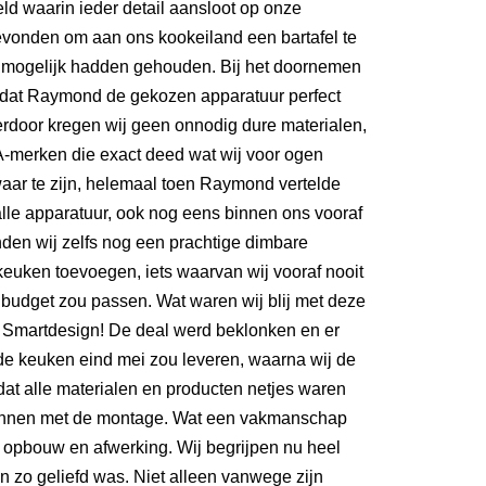
ld waarin ieder detail aansloot op onze
evonden om aan ons kookeiland een bartafel te
oor mogelijk hadden gehouden. Bij het doornemen
n dat Raymond de gekozen apparatuur perfect
door kregen wij geen onnodig dure materialen,
A-merken die exact deed wat wij voor ogen
aar te zijn, helemaal toen Raymond vertelde
alle apparatuur, ook nog eens binnen ons vooraf
den wij zelfs nog een prachtige dimbare
euken toevoegen, iets waarvan wij vooraf nooit
 budget zou passen. Wat waren wij blij met deze
Smartdesign! De deal werd beklonken en er
e keuken eind mei zou leveren, waarna wij de
at alle materialen en producten netjes waren
ginnen met de montage. Wat een vakmanschap
e opbouw en afwerking. Wij begrijpen nu heel
 zo geliefd was. Niet alleen vanwege zijn