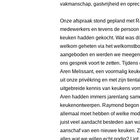
vakmanschap, gastvrijheid en oprec
Onze afspraak stond gepland met 
medewerkers en tevens de persoon b
keuken hadden gekocht. Wat was dit
welkom geheten via het welkomstbor
aangeboden en werden we meegenom
ons gesprek voort te zetten. Tijden
Aren Melissant, een voormalig keu
uit onze privékring en met zijn tient
uitgebreide kennis van keukens vor
Aren hadden immers jarenlang same
keukenontwerpen. Raymond begon ni
allemaal moet hebben of welke moder
juist veel aandacht besteden aan wat
aanschaf van een nieuwe keuken. Z
alles wat we willen echt nodig? Lig