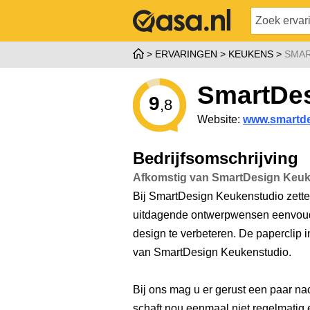
ERVARINGEN
KEUKENS
SMAR
SmartDes
9
,8
Website:
www.smartde
Bedrijfsomschrijving
Afkomstig van SmartDesign Keuk
Bij SmartDesign Keukenstudio zetten 
uitdagende ontwerpwensen eenvoudig 
design te verbeteren. De paperclip i
van SmartDesign Keukenstudio.
Bij ons mag u er gerust een paar na
schaft nou eenmaal niet regelmatig 