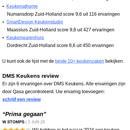
•
Keukenathome
Numansdorp Zuid-Holland
score 9,6
uit 116 ervaringen
•
SmartDesign Keukenstudio
Maassluis Zuid-Holland
score 9,8
uit 427 ervaringen
•
Keukenwarenhuis
Dordrecht Zuid-Holland
score 8,6
uit 450 ervaringen
U kunt ook de lijst met de
beste 10+ keukenzaken
bekijken.
DMS Keukens review
Er zijn 6 ervaringen over DMS Keukens. Alle ervaringen zijn
door Qasa gecontroleerd. Uw ervaring toevoegen:
schrijf een review
“Prima gegaan”
W STOMPS
|
2 JUN
25
Wij hebben in het najaar 2024 een keuken