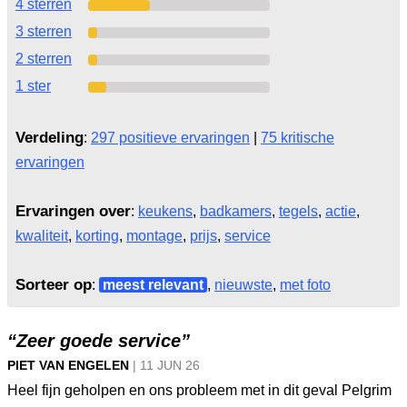
4 sterren
3 sterren
2 sterren
1 ster
Verdeling
:
297 positieve ervaringen
|
75 kritische
ervaringen
Ervaringen over
:
keukens
,
badkamers
,
tegels
,
actie
,
kwaliteit
,
korting
,
montage
,
prijs
,
service
Sorteer op
:
meest relevant
,
nieuwste
,
met foto
“Zeer goede service”
PIET VAN ENGELEN
|
11 JUN
26
Heel fijn geholpen en ons probleem met in dit geval Pelgrim