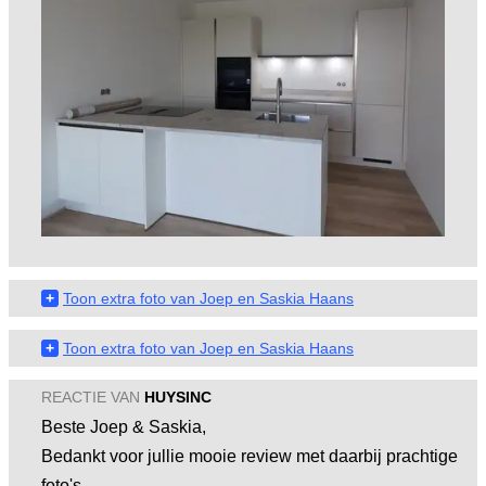
+
Toon extra foto van Joep en Saskia Haans
+
Toon extra foto van Joep en Saskia Haans
REACTIE VAN
HUYSINC
Beste Joep & Saskia,
Bedankt voor jullie mooie review met daarbij prachtige
foto's.