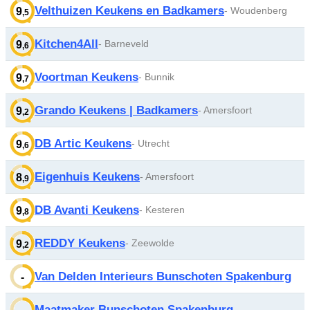
Velthuizen Keukens en Badkamers
- Woudenberg
9
,5
Kitchen4All
- Barneveld
9
,6
Voortman Keukens
- Bunnik
9
,7
Grando Keukens | Badkamers
- Amersfoort
9
,2
DB Artic Keukens
- Utrecht
9
,6
Eigenhuis Keukens
- Amersfoort
8
,9
DB Avanti Keukens
- Kesteren
9
,8
REDDY Keukens
- Zeewolde
9
,2
Van Delden Interieurs Bunschoten Spakenburg
-
Maatmaker Bunschoten Spakenburg