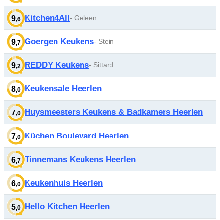
Kitchen4All
- Geleen
9
,6
Goergen Keukens
- Stein
9
,7
REDDY Keukens
- Sittard
9
,2
Keukensale Heerlen
8
,0
Huysmeesters Keukens & Badkamers Heerlen
7
,0
Küchen Boulevard Heerlen
7
,0
Tinnemans Keukens Heerlen
6
,7
Keukenhuis Heerlen
6
,0
Hello Kitchen Heerlen
5
,0