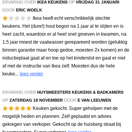
ERVARING OVER
IKEA KEUKENS
OP
VRIJDAG 31 JANUARI
DOOR
ERIC WOELK
Ikea heeft echt verschrikkelijk slechte
keukens. Het (dure!) hout begon na 1 jaar al te slijten en is
heel zacht, waardoor er al heel snel groeven in kwamen, na
1,5 jaar moest de vaatwasser gerepareerd worden (gelukkig
binnen garantie maar hoop gedoe, moesten 2x komen) en de
inductieplaat gaat af en toe op het kinderslot en gaat er niet
af met de instructie van Ikea zelf. Moesten dus de hele
keuke...
lees verder
ERVARING OVER
HUYSMEESTERS KEUKENS & BADKAMERS
OP
ZATERDAG 18 NOVEMBER
DOOR
E VAN LEEUWEN
Keuken gekocht. Super geholpen met de
mogelijk heden en plannen. Zelf geplaatst en advies
gekregen van verkoper. Gekocht op de huisberg straat bij