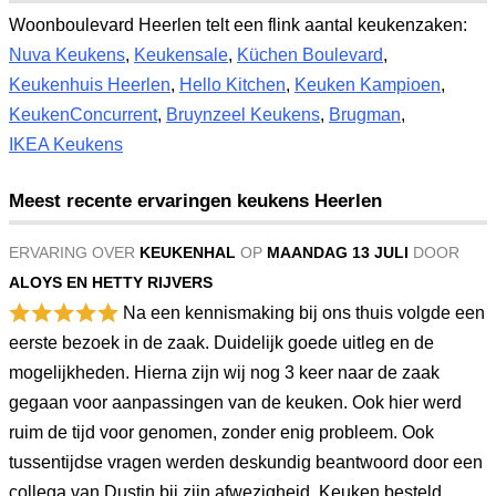
Woonboulevard Heerlen telt een flink aantal keukenzaken:
Nuva Keukens
,
Keukensale
,
Küchen Boulevard
,
Keukenhuis Heerlen
,
Hello Kitchen
,
Keuken Kampioen
,
KeukenConcurrent
,
Bruynzeel Keukens
,
Brugman
,
IKEA Keukens
Meest recente ervaringen keukens Heerlen
ERVARING OVER
KEUKENHAL
OP
MAANDAG 13 JULI
DOOR
ALOYS EN HETTY RIJVERS
Na een kennismaking bij ons thuis volgde een
eerste bezoek in de zaak. Duidelijk goede uitleg en de
mogelijkheden. Hierna zijn wij nog 3 keer naar de zaak
gegaan voor aanpassingen van de keuken. Ook hier werd
ruim de tijd voor genomen, zonder enig probleem. Ook
tussentijdse vragen werden deskundig beantwoord door een
collega van Dustin bij zijn afwezigheid. Keuken besteld,