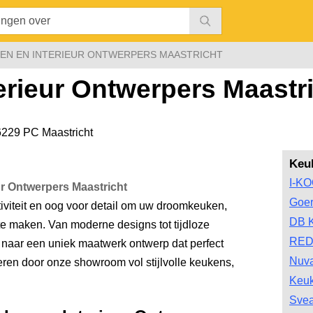
EN EN INTERIEUR ONTWERPERS MAASTRICHT
erieur Ontwerpers Maastr
6229 PC Maastricht
Keu
I-K
r Ontwerpers Maastricht
Goe
viteit en oog voor detail om uw droomkeuken,
DB 
 te maken. Van moderne designs tot tijdloze
RED
 naar een uniek maatwerk ontwerp dat perfect
Nuv
pireren door onze showroom vol stijlvolle keukens,
Keu
Svea