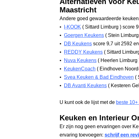
Alternatieven voor Ke
Maastricht
Andere goed gewaardeerde keukenz
•
I-KOOK
(
Sittard Limburg
)
score 9
•
Goergen Keukens
(
Stein Limbur
•
DB Keukens
score 9,7
uit 2592 er
•
REDDY Keukens
(
Sittard Limbu
•
Nuva Keukens
(
Heerlen Limburg
•
KeukenCoach
(
Eindhoven Noord
•
Svea Keuken & Bad Eindhoven
(
•
DB Avanti Keukens
(
Kesteren Ge
U kunt ook de lijst met de
beste 10+
Keuken en Interieur O
Er zijn nog geen ervaringen over Ke
ervaring toevoegen:
schrijf een rev