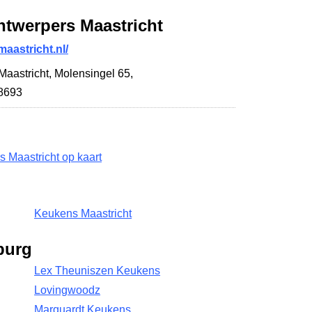
ntwerpers Maastricht
astricht.nl/
Maastricht,
Molensingel 65
,
38693
 Maastricht op kaart
Keukens Maastricht
burg
Lex Theuniszen Keukens
Lovingwoodz
Marquardt Keukens