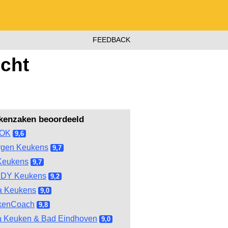
FEEDBACK
icht
kenzaken beoordeeld
OOK
9,6
rgen Keukens
9,7
Keukens
9,7
DY Keukens
9,2
a Keukens
9,0
kenCoach
9,8
 Keuken & Bad Eindhoven
9,0