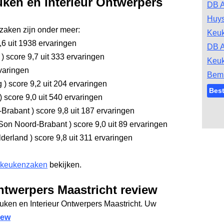
uken en Interieur Ontwerpers
DB A
Huys
aken zijn onder meer:
Keu
,6
uit 1938 ervaringen
DB A
g
)
score 9,7
uit 333 ervaringen
Keu
varingen
Bem
rg
)
score 9,2
uit 204 ervaringen
Bes
)
score 9,0
uit 540 ervaringen
-Brabant
)
score 9,8
uit 187 ervaringen
Son Noord-Brabant
)
score 9,0
uit 89 ervaringen
lderland
)
score 9,8
uit 311 ervaringen
 keukenzaken
bekijken.
ntwerpers Maastricht review
uken en Interieur Ontwerpers Maastricht. Uw
iew