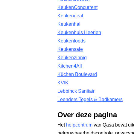
KeukenConcurrent
Keukendeal
Keukenhal
Keukenhuis Heerlen
Keukenloods
Keukensale
Keukenzinnig
Kitchen4All
Küchen Boulevard
KVIK
Lebbinck Sanitair
Leenders Tegels & Badkamers
Over deze pagina
Het
helpcentrum
van Qasa bevat uit
betrouwbaarheidscontrole, privacyb