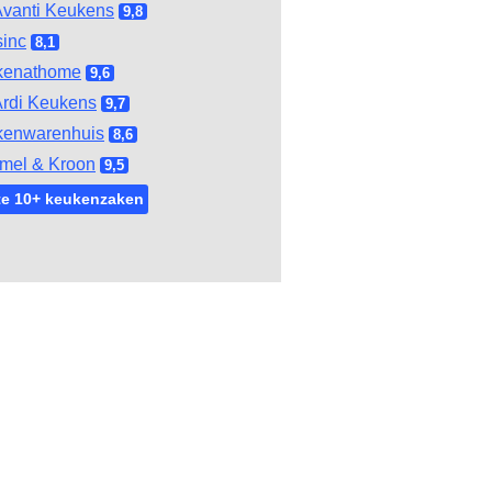
vanti Keukens
9,8
inc
8,1
kenathome
9,6
rdi Keukens
9,7
kenwarenhuis
8,6
mel & Kroon
9,5
te 10+ keukenzaken