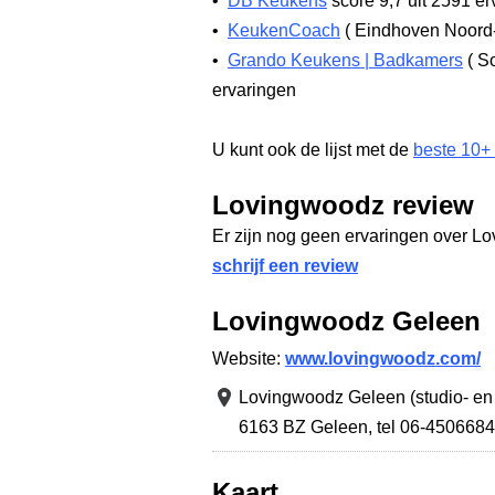
•
DB Keukens
score 9,7
uit 2591 er
•
KeukenCoach
(
Eindhoven Noord
•
Grando Keukens | Badkamers
(
So
ervaringen
U kunt ook de lijst met de
beste 10+
Lovingwoodz review
Er zijn nog geen ervaringen over L
schrijf een review
Lovingwoodz Geleen
Website:
www.lovingwoodz.com/
Lovingwoodz Geleen (studio- en
6163 BZ Geleen
,
tel 06-450668
Kaart