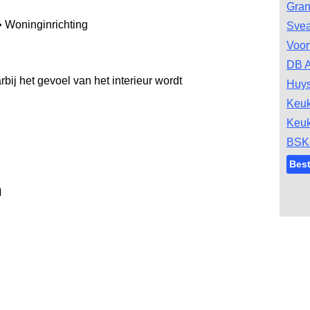
Gran
• Woninginrichting
Svea
Voor
DB A
j het gevoel van het interieur wordt
Huys
Keu
Keu
BSK
Bes
n