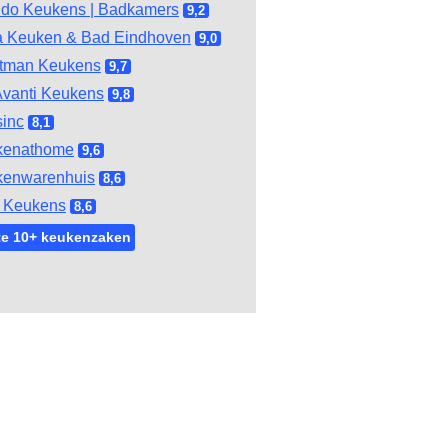
do Keukens | Badkamers
9,2
 Keuken & Bad Eindhoven
9,0
tman Keukens
9,7
vanti Keukens
9,8
inc
8,1
kenathome
9,6
kenwarenhuis
8,6
 Keukens
8,6
te 10+ keukenzaken