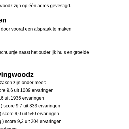
woodz zijn op één adres gevestigd.
en
door vooraf een afspraak te maken.
chuurtje naast het ouderlijk huis en groeide
ovingwoodz
aken zijn onder meer:
re 9,6
uit 1089 ervaringen
,6
uit 1936 ervaringen
g
)
score 9,7
uit 333 ervaringen
)
score 9,0
uit 540 ervaringen
rg
)
score 9,2
uit 204 ervaringen