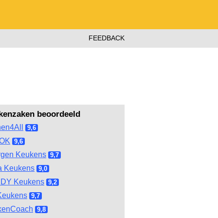
FEEDBACK
kenzaken beoordeeld
hen4All
9,6
OOK
9,6
rgen Keukens
9,7
a Keukens
9,0
DY Keukens
9,2
Keukens
9,7
kenCoach
9,8