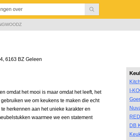
INGWOODZ
24
,
6163 BZ Geleen
Keu
Kitc
I-K
lleen omdat het mooi is maar omdat het leeft, het
Goe
Dat gebruiken we om keukens te maken die echt
Nuv
n te herkennen aan het unieke karakter en
RED
e meubelstukken waarmee we een statement
DB 
Keu