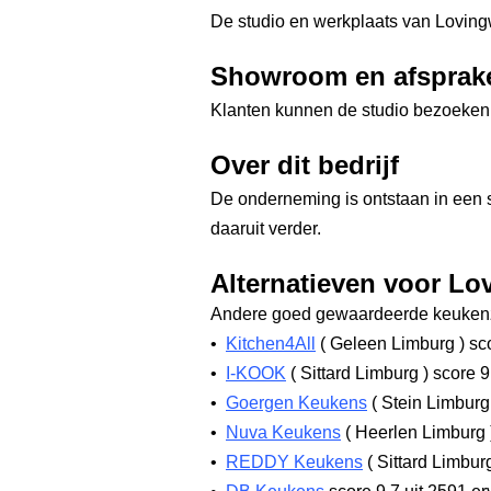
De studio en werkplaats van Loving
Showroom en afsprak
Klanten kunnen de studio bezoeken 
Over dit bedrijf
De onderneming is ontstaan in een s
daaruit verder.
Alternatieven voor L
Andere goed gewaardeerde keukenz
•
Kitchen4All
(
Geleen Limburg
)
sco
•
I-KOOK
(
Sittard Limburg
)
score 9
•
Goergen Keukens
(
Stein Limbur
•
Nuva Keukens
(
Heerlen Limburg
•
REDDY Keukens
(
Sittard Limbu