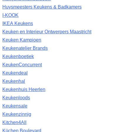
Huysmeesters Keukens & Badkamers
I-KOOK
IKEA Keukens
Keuken en Interieur Ontwerpers Maastricht
Keuken Kampioen
Keukenatelier Brands
Keukenboetiek
KeukenConcurrent
Keukendeal
Keukenhal
Keukenhuis Heerlen
Keukenloods
Keukensale
Keukenzinnig
Kitchen4All
Küchen Boulevard