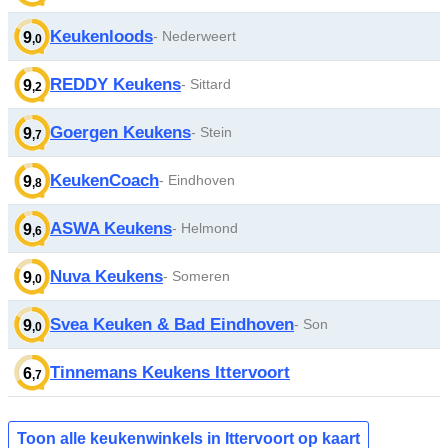
Keukenloods
- Nederweert
9
,0
REDDY Keukens
- Sittard
9
,2
Goergen Keukens
- Stein
9
,7
KeukenCoach
- Eindhoven
9
,8
ASWA Keukens
- Helmond
9
,6
Nuva Keukens
- Someren
9
,0
Svea Keuken & Bad Eindhoven
- Son
9
,0
Tinnemans Keukens Ittervoort
6
,7
Toon alle keukenwinkels in Ittervoort op kaart