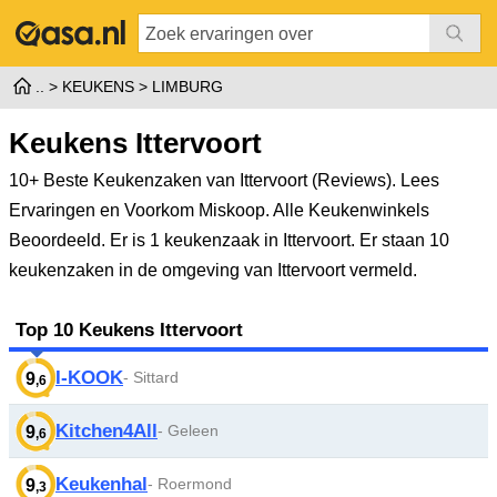
KEUKENS
LIMBURG
Keukens Ittervoort
10+ Beste Keukenzaken van Ittervoort (Reviews). Lees
Ervaringen en Voorkom Miskoop. Alle Keukenwinkels
Beoordeeld.
Er is 1 keukenzaak in Ittervoort. Er staan 10
keukenzaken in de omgeving van Ittervoort vermeld.
Top 10 Keukens Ittervoort
I-KOOK
- Sittard
9
,6
Kitchen4All
- Geleen
9
,6
Keukenhal
- Roermond
9
,3