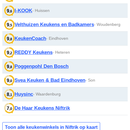
I-KOOK
- Huissen
9
,6
Velthuizen Keukens en Badkamers
- Woudenberg
9
,5
KeukenCoach
- Eindhoven
9
,8
REDDY Keukens
- Heteren
9
,2
Poggenpohl Den Bosch
9
,8
Svea Keuken & Bad Eindhoven
- Son
9
,0
Huysinc
- Waardenburg
8
,1
De Haar Keukens Niftrik
7
,0
Toon alle keukenwinkels in Niftrik op kaart