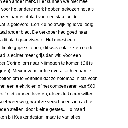
 een ander merk. Hier kunnen we niet mee
voor het andere merk hebben gekozen net als
ozen aanrechtblad van een staal uit de
at is geleverd. Een kleine afwijking is volledig
 totaal ander blad. De verkoper had goed naar
 dit blad geadviseerd. Het moest een
lichte grijze strepen, dit was ook te zien op de
blad is echter meer grijs dan wit! Voor een
der Corine, om naar Nijmegen te komen (Dit is
ijden). Mevrouw beloofde overal achter aan te
ellen om te vertellen dat ze helemaal niets voor
van een elektricien of het compenseren van €80
elf niet kunnen leveren, elders te kopen willen
 snel weer weg, want ze verschuilen zich achter
eden stellen, door kleine gestes.. Ho maar!
eken bij Keukendesign, maar je van alles