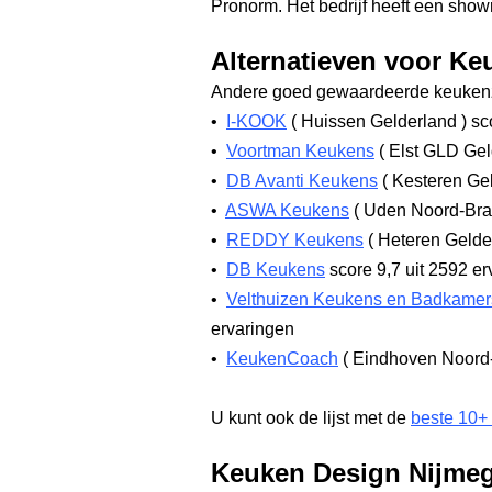
Pronorm. Het bedrijf heeft een sho
Alternatieven voor K
Andere goed gewaardeerde keukenz
•
I-KOOK
(
Huissen Gelderland
)
sco
•
Voortman Keukens
(
Elst GLD Gel
•
DB Avanti Keukens
(
Kesteren Ge
•
ASWA Keukens
(
Uden Noord-Br
•
REDDY Keukens
(
Heteren Gelde
•
DB Keukens
score 9,7
uit 2592 er
•
Velthuizen Keukens en Badkamer
ervaringen
•
KeukenCoach
(
Eindhoven Noord
U kunt ook de lijst met de
beste 10+
Keuken Design Nijmeg