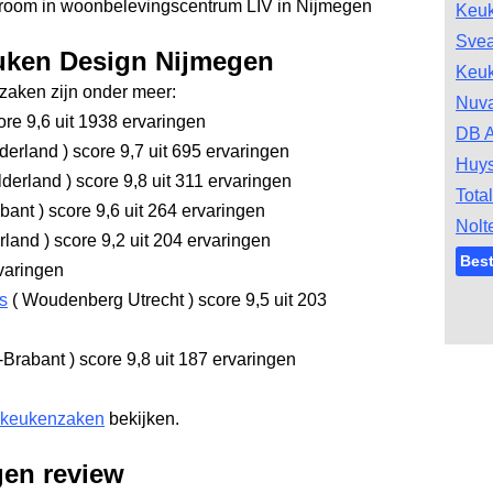
wroom in woonbelevingscentrum LIV in Nijmegen
Keu
Svea
euken Design Nijmegen
Keu
aken zijn onder meer:
Nuv
re 9,6
uit 1938 ervaringen
DB A
derland
)
score 9,7
uit 695 ervaringen
Huys
lderland
)
score 9,8
uit 311 ervaringen
Tota
abant
)
score 9,6
uit 264 ervaringen
Nolt
rland
)
score 9,2
uit 204 ervaringen
Bes
varingen
s
(
Woudenberg Utrecht
)
score 9,5
uit 203
-Brabant
)
score 9,8
uit 187 ervaringen
 keukenzaken
bekijken.
en review