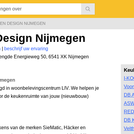
EN DESIGN NIJMEGEN
Design Nijmegen
n
|
beschrijf uw ervaring
lengde Energieweg 50
,
6541 XK Nijmegen
Keu
I-K
jmegen
Voor
gd in woonbelevingscentrum LIV. We helpen je
DB A
or de keukenruimte van jouw (nieuwbouw)
ASW
RED
DB 
ens van de merken SieMatic, Häcker en
Velt