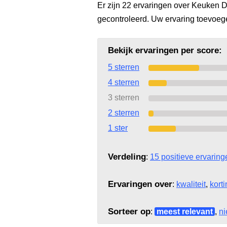
Er zijn 22 ervaringen over Keuken D
gecontroleerd. Uw ervaring toevoe
Bekijk ervaringen per score:
5 sterren
4 sterren
3 sterren
2 sterren
1 ster
Verdeling
:
15 positieve ervaring
Ervaringen over
:
kwaliteit
,
kort
Sorteer op
:
meest relevant
,
ni