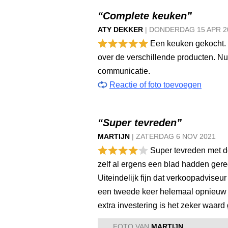
“Complete keuken”
ATY DEKKER
|
DONDERDAG
15 APR
2
Een keuken gekocht. D
over de verschillende producten. Nutt
communicatie.
Reactie of foto toevoegen
“Super tevreden”
MARTIJN
|
ZATERDAG
6 NOV
2021
Super tevreden met d
zelf al ergens een blad hadden ger
Uiteindelijk fijn dat verkoopadviseu
een tweede keer helemaal opnieuw s
extra investering is het zeker waard
FOTO VAN
MARTIJN