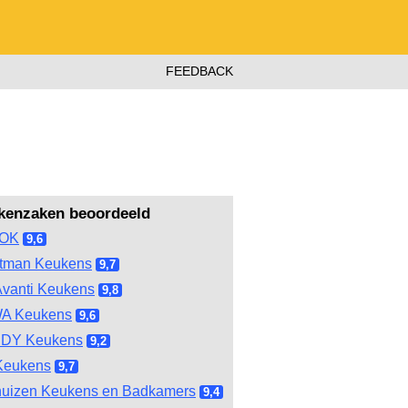
FEEDBACK
kenzaken beoordeeld
OOK
9,6
tman Keukens
9,7
vanti Keukens
9,8
A Keukens
9,6
DY Keukens
9,2
Keukens
9,7
huizen Keukens en Badkamers
9,4