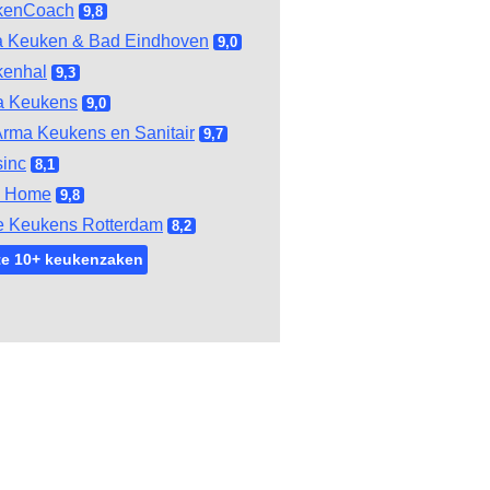
kenCoach
9,8
 Keuken & Bad Eindhoven
9,0
kenhal
9,3
a Keukens
9,0
rma Keukens en Sanitair
9,7
inc
8,1
l Home
9,8
e Keukens Rotterdam
8,2
te 10+ keukenzaken