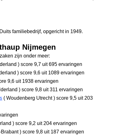
its familiebedrijf, opgericht in 1949.
lthaup Nijmegen
aken zijn onder meer:
derland
)
score 9,7
uit 695 ervaringen
derland
)
score 9,6
uit 1089 ervaringen
re 9,6
uit 1938 ervaringen
lderland
)
score 9,8
uit 311 ervaringen
s
(
Woudenberg Utrecht
)
score 9,5
uit 203
varingen
rland
)
score 9,2
uit 204 ervaringen
-Brabant
)
score 9,8
uit 187 ervaringen