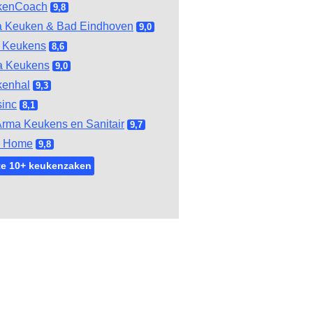
kenCoach
9,8
 Keuken & Bad Eindhoven
9,0
 Keukens
8,6
a Keukens
9,0
kenhal
9,3
inc
8,1
rma Keukens en Sanitair
9,7
l Home
9,8
te 10+ keukenzaken