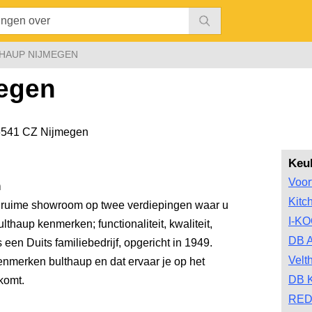
HAUP NIJMEGEN
megen
6541 CZ Nijmegen
Keu
Voor
n
Kitc
 ruime showroom op twee verdiepingen waar u
I-K
lthaup kenmerken; functionaliteit, kwaliteit,
DB A
en Duits familiebedrijf, opgericht in 1949.
Velt
kenmerken bulthaup en dat ervaar je op het
DB 
komt.
RED