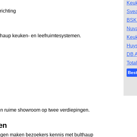
Keu
richting
Svea
BSK
Nuv
lthaup keuken- en leefruimtesystemen.
Keu
Huys
DB A
Tota
Bes
en ruime showroom op twee verdiepingen.
en
egen maken bezoekers kennis met bulthaup