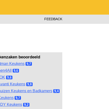
FEEDBACK
kenzaken beoordeeld
tman Keukens
9,7
hen4All
9,6
OOK
9,6
vanti Keukens
9,8
huizen Keukens en Badkamers
9,4
Keukens
9,7
DY Keukens
9,2