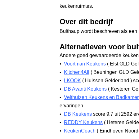
keukenruimtes.
Over dit bedrijf
Bulthaup wordt beschreven als een Du
Alternatieven voor bu
Andere goed gewaardeerde keukenz
•
Voortman Keukens
(
Elst GLD Gel
•
Kitchen4All
(
Beuningen GLD Gel
•
I-KOOK
(
Huissen Gelderland
)
sco
•
DB Avanti Keukens
(
Kesteren Ge
•
Velthuizen Keukens en Badkamer
ervaringen
•
DB Keukens
score 9,7
uit 2592 er
•
REDDY Keukens
(
Heteren Gelde
•
KeukenCoach
(
Eindhoven Noord