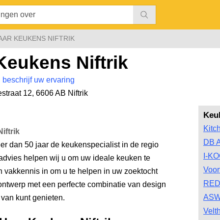
AAR KEUKENS NIFTRIK
Keukens Niftrik
|
beschrijf uw ervaring
straat 12
,
6606 AB Niftrik
Keu
Kitc
ftrik
DB A
r dan 50 jaar de keukenspecialist in de regio
I-K
advies helpen wij u om uw ideale keuken te
Voor
en vakkennis in om u te helpen in uw zoektocht
RED
ntwerp met een perfecte combinatie van design
ASW
van kunt genieten.
Velt