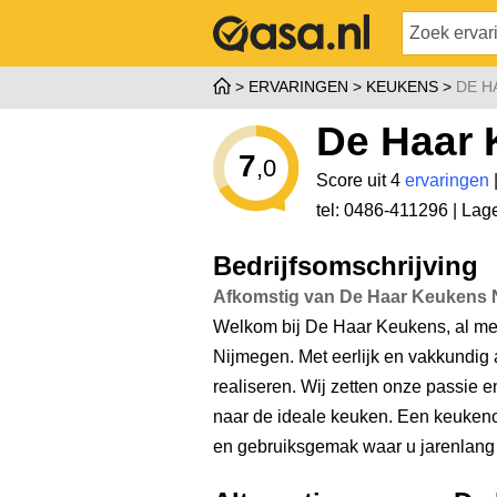
ERVARINGEN
KEUKENS
DE H
De Haar 
7
,0
Score uit 4
ervaringen
tel: 0486-411296 |
Lage
Bedrijfsomschrijving
Afkomstig van De Haar Keukens Ni
Welkom bij De Haar Keukens, al mee
Nijmegen. Met eerlijk en vakkundig 
realiseren. Wij zetten onze passie 
naar de ideale keuken. Een keukeno
en gebruiksgemak waar u jarenlang 