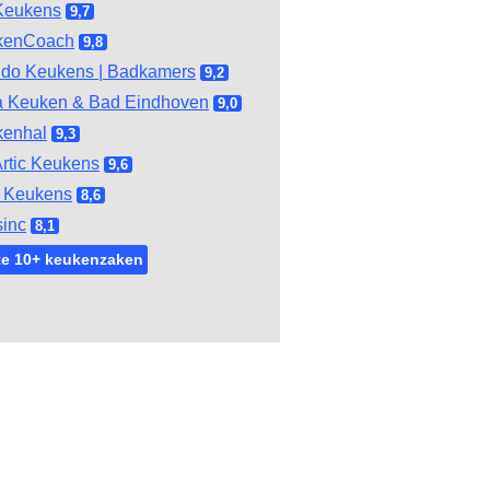
Keukens
9,7
kenCoach
9,8
do Keukens | Badkamers
9,2
 Keuken & Bad Eindhoven
9,0
kenhal
9,3
rtic Keukens
9,6
 Keukens
8,6
inc
8,1
te 10+ keukenzaken