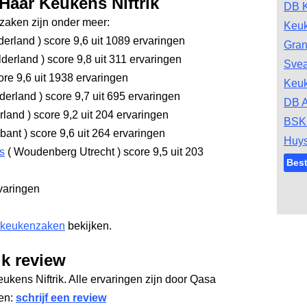
Haar Keukens Niftrik
DB 
aken zijn onder meer:
Keu
derland
)
score 9,6
uit 1089 ervaringen
Gran
lderland
)
score 9,8
uit 311 ervaringen
Svea
re 9,6
uit 1938 ervaringen
Keu
derland
)
score 9,7
uit 695 ervaringen
DB A
rland
)
score 9,2
uit 204 ervaringen
BSK
abant
)
score 9,6
uit 264 ervaringen
Huys
s
(
Woudenberg Utrecht
)
score 9,5
uit 203
Bes
varingen
 keukenzaken
bekijken.
ik review
ukens Niftrik. Alle ervaringen zijn door Qasa
gen:
schrijf een review