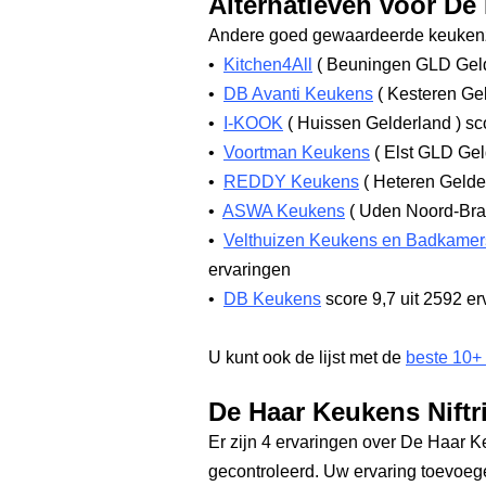
Alternatieven voor De 
Andere goed gewaardeerde keukenz
•
Kitchen4All
(
Beuningen GLD Gel
•
DB Avanti Keukens
(
Kesteren Ge
•
I-KOOK
(
Huissen Gelderland
)
sco
•
Voortman Keukens
(
Elst GLD Gel
•
REDDY Keukens
(
Heteren Gelde
•
ASWA Keukens
(
Uden Noord-Br
•
Velthuizen Keukens en Badkamer
ervaringen
•
DB Keukens
score 9,7
uit 2592 er
U kunt ook de lijst met de
beste 10+
De Haar Keukens Niftr
Er zijn 4 ervaringen over De Haar Ke
gecontroleerd. Uw ervaring toevoe