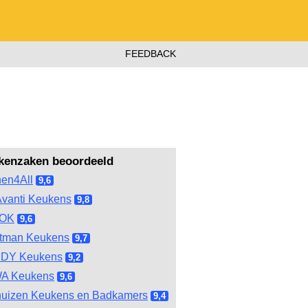
FEEDBACK
kenzaken beoordeeld
hen4All
9,6
vanti Keukens
9,8
OOK
9,6
tman Keukens
9,7
DY Keukens
9,2
A Keukens
9,6
huizen Keukens en Badkamers
9,4