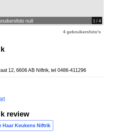
ruikersfoto null
1
/ 4
4 gebruikersfoto's
ik
raat 12
,
6606 AB Niftrik
,
tel 0486-411296
art
ik review
e Haar Keukens Niftrik