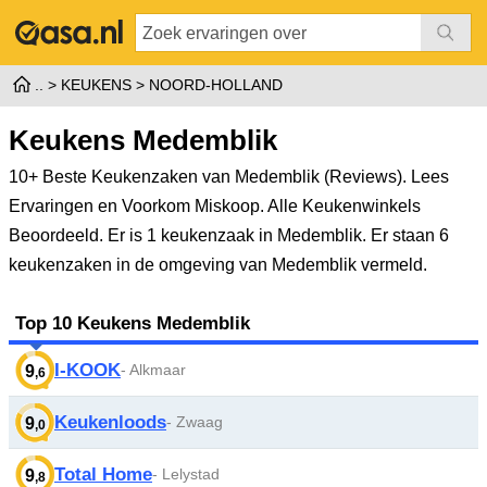
KEUKENS
NOORD-HOLLAND
Keukens Medemblik
10+ Beste Keukenzaken van Medemblik (Reviews). Lees
Ervaringen en Voorkom Miskoop. Alle Keukenwinkels
Beoordeeld.
Er is 1 keukenzaak in Medemblik. Er staan 6
keukenzaken in de omgeving van Medemblik vermeld.
Top 10 Keukens Medemblik
I-KOOK
- Alkmaar
9
,6
Keukenloods
- Zwaag
9
,0
Total Home
- Lelystad
9
,8