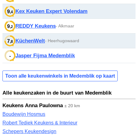
Kex Keuken Expert Volendam
9
,4
REDDY Keukens
- Alkmaar
9
,2
KüchenWelt
- Heerhugowaard
7
,8
Jasper Fijma Medemblik
-
Toon alle keukenwinkels in Medemblik op kaart
Alle keukenzaken in de buurt van Medemblik
Keukens Anna Paulowna
± 20 km
Boudewijn Hosmus
Robert Tediek Keukens & Interieur
Schepers Keukendesign