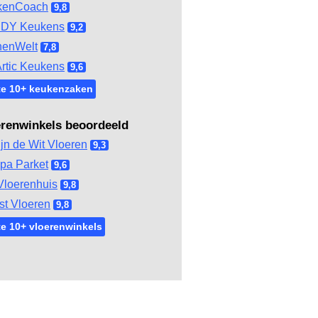
kenCoach
9,8
DY Keukens
9,2
henWelt
7,8
rtic Keukens
9,6
te 10+ keukenzaken
erenwinkels beoordeeld
ijn de Wit Vloeren
9,3
pa Parket
9,6
Vloerenhuis
9,8
st Vloeren
9,8
e 10+ vloerenwinkels