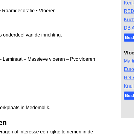
Keu
• Raamdecoratie • Vloeren
RED
Küc
DB A
s onderdeel van de inrichting.
Bes
Vlo
– Laminaat – Massieve vloeren – Pvc vloeren
Mart
Euro
Het 
Knul
Best
werkplaats in Medemblik.
en
ragen of interesse een kijkje te nemen in de