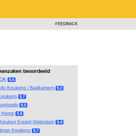
FEEDBACK
kenzaken beoordeeld
OOK
9,6
do Keukens | Badkamers
9,2
Keukens
9,7
kenloods
9,0
l Home
9,8
Keuken Expert Volendam
9,4
tman Keukens
9,7