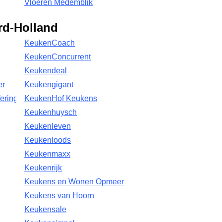
Vloeren Medemblik
rd-Holland
KeukenCoach
KeukenConcurrent
Keukendeal
er
Keukengigant
ering
KeukenHof Keukens
Keukenhuysch
Keukenleven
Keukenloods
Keukenmaxx
Keukenrijk
Keukens en Wonen Opmeer
Keukens van Hoorn
Keukensale