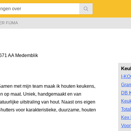
ER FIJMA
671 AA Medemblik
Keu
I-K
Gran
– Samen met mijn team maak ik houten keukens,
DB 
n op maat. Uniek, handgemaakt en van
Keu
tuurlijke uitstraling van hout. Naast ons eigen
Tota
hutters voor karakteristieke, duurzame, houten
Kex 
Voor