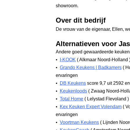
showroom.
Over dit bedrijf
De vrouw van de eigenaar, Ellen, wer
Alternatieven voor Ja
Andere goed gewaardeerde keukenz
•
I-KOOK
(
Alkmaar Noord-Holland
•
Grando Keukens | Badkamers
(
Ho
ervaringen
•
DB Keukens
score 9,7
uit 2592 er
•
Keukenloods
(
Zwaag Noord-Hol
•
Total Home
(
Lelystad Flevoland
)
•
Kex Keuken Expert Volendam
(
Vo
ervaringen
•
Voortman Keukens
(
Lijnden Noor