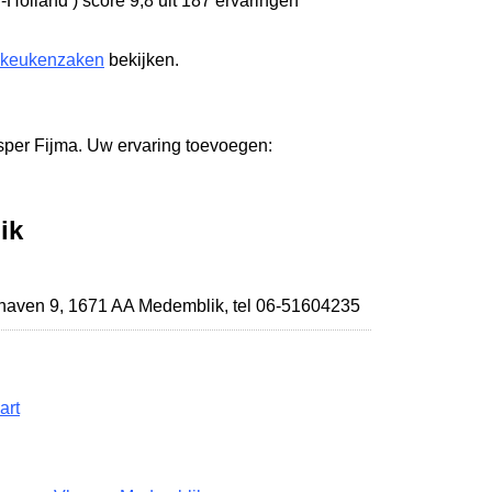
-Holland
)
score 9,8
uit 187 ervaringen
 keukenzaken
bekijken.
sper Fijma. Uw ervaring toevoegen:
ik
haven 9
,
1671 AA Medemblik
,
tel 06-51604235
art