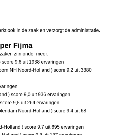
kt ook in de zaak en verzorgt de administratie.
sper Fijma
aken zijn onder meer:
)
score 9,6
uit 1938 ervaringen
orn NH Noord-Holland
)
score 9,2
uit 3380
varingen
land
)
score 9,0
uit 936 ervaringen
score 9,8
uit 264 ervaringen
lendam Noord-Holland
)
score 9,4
uit 68
d-Holland
)
score 9,7
uit 695 ervaringen