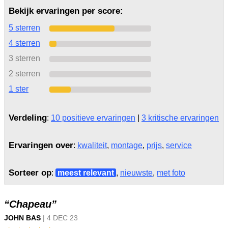
Bekijk ervaringen per score:
5 sterren
4 sterren
3 sterren
2 sterren
1 ster
Verdeling
:
10 positieve ervaringen
|
3 kritische ervaringen
Ervaringen over
:
kwaliteit
,
montage
,
prijs
,
service
Sorteer op
:
meest relevant
,
nieuwste
,
met foto
“Chapeau”
JOHN BAS
|
4 DEC
23