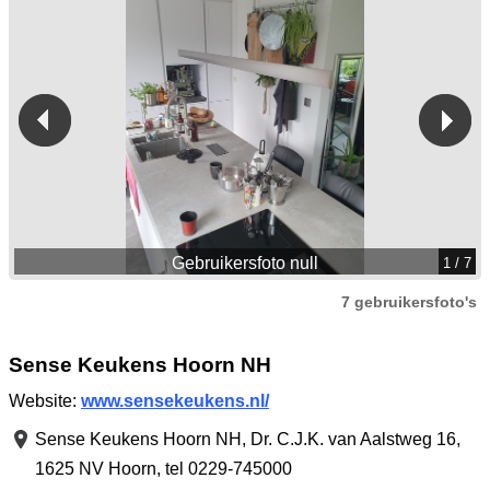
Gebruikersfoto null
1
/ 7
7 gebruikersfoto's
Sense Keukens Hoorn NH
Website:
www.sensekeukens.nl/
Sense Keukens Hoorn NH,
Dr. C.J.K. van Aalstweg 16
,
1625 NV Hoorn
,
tel 0229-745000