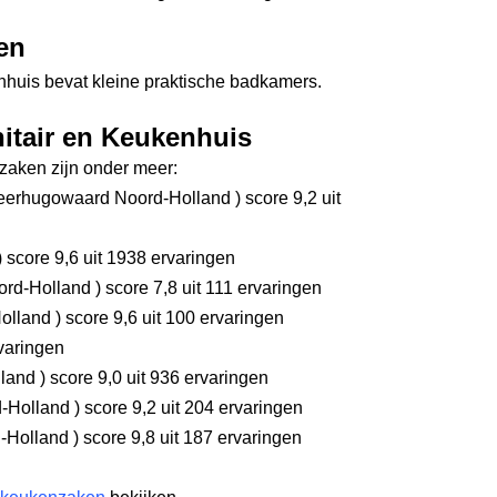
en
huis bevat kleine praktische badkamers.
nitair en Keukenhuis
aken zijn onder meer:
erhugowaard Noord-Holland
)
score 9,2
uit
)
score 9,6
uit 1938 ervaringen
ord-Holland
)
score 7,8
uit 111 ervaringen
Holland
)
score 9,6
uit 100 ervaringen
varingen
lland
)
score 9,0
uit 936 ervaringen
d-Holland
)
score 9,2
uit 204 ervaringen
-Holland
)
score 9,8
uit 187 ervaringen