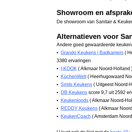
Showroom en afsprak
De showroom van Sanitair & Keuken
Alternatieven voor Sa
Andere goed gewaardeerde keukenz
•
Grando Keukens | Badkamers
(
He
3380 ervaringen
•
I-KOOK
(
Alkmaar Noord-Holland
•
KüchenWelt
(
Heerhugowaard No
•
Smits Keukens
(
Uitgeest Noord-
•
DB Keukens
score 9,7
uit 2592 er
•
Keukenloods
(
Alkmaar Noord-Ho
•
REDDY Keukens
(
Alkmaar Noor
•
KeukenCoach
(
Amsterdam Noord