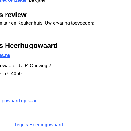
 keukenzaken
bekijken.
s review
anitair en Keukenhuis. Uw ervaring toevoegen:
is Heerhugowaard
s.nl/
gowaard,
J.J.P. Oudweg 2
,
72-5714050
ugowaard op kaart
Tegels Heerhugowaard