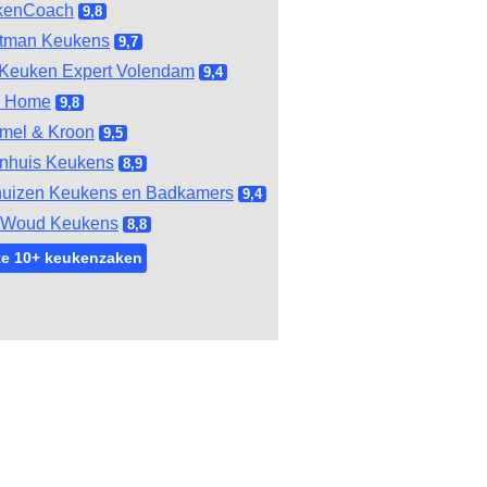
kenCoach
9,8
tman Keukens
9,7
Keuken Expert Volendam
9,4
l Home
9,8
mel & Kroon
9,5
nhuis Keukens
8,9
huizen Keukens en Badkamers
9,4
 Woud Keukens
8,8
te 10+ keukenzaken