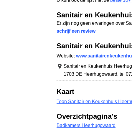
U kunt ook de lijst met de
beste 10+
Sanitair en Keukenhui
Er zijn nog geen ervaringen over S
schrijf een review
Sanitair en Keukenhu
Website:
www.sanitairenkeukenhui
Sanitair en Keukenhuis Heerhu
1703 DE Heerhugowaard
,
tel 0
Kaart
Toon Sanitair en Keukenhuis Heerh
Overzichtpagina's
Badkamers Heerhugowaard