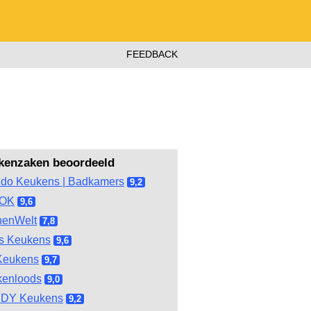
FEEDBACK
kenzaken beoordeeld
do Keukens | Badkamers
9,2
OOK
9,6
henWelt
7,8
s Keukens
9,6
Keukens
9,7
kenloods
9,0
DY Keukens
9,2