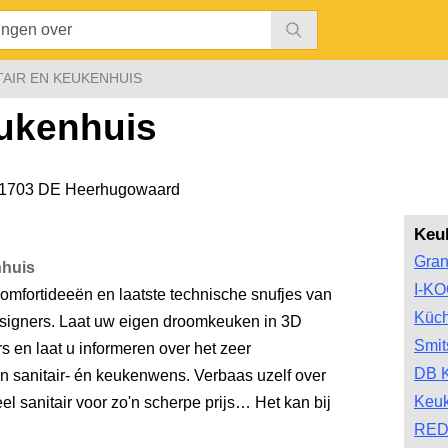
TAIR EN KEUKENHUIS
eukenhuis
1703 DE Heerhugowaard
Keu
Gran
nhuis
I-K
mfortideeën en laatste technische snufjes van
Küc
signers. Laat uw eigen droomkeuken in 3D
Smit
 en laat u informeren over het zeer
DB 
en sanitair- én keukenwens. Verbaas uzelf over
Keu
el sanitair voor zo'n scherpe prijs… Het kan bij
RED