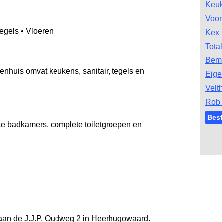
Keu
Voor
egels • Vloeren
Kex 
Tota
Bem
enhuis omvat keukens, sanitair, tegels en
Eige
Velt
Rob
Bes
te badkamers, complete toiletgroepen en
 aan de J.J.P. Oudweg 2 in Heerhugowaard.